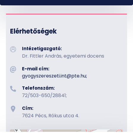
Elérhetőségek
Intézetigazgató:
Dr. Fittler András, egyetemi docens
E-mail cím:
gyogyszereszeti.int​@pte.hu;
Telefonszám:
72/503-650/28841;
Cím:
7624 Pécs, Rókus utca 4.