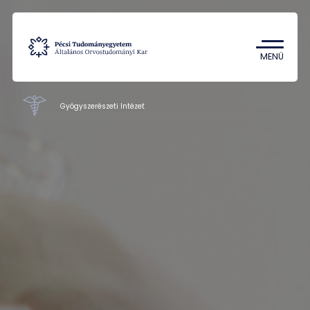
Tantárgykereső
Campus térkép
MENÜ
Gyógyszerészeti Intézet
GYTK intézetei
Oktatás
Kutatás
Munkatársak
Rólunk
Kapcsolat
HU
EN
DE
Nyelv