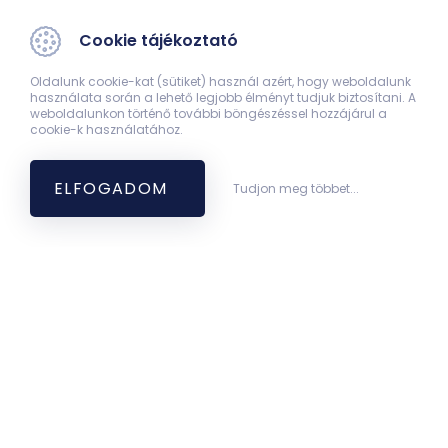
Cookie tájékoztató
Oldalunk cookie-kat (sütiket) használ azért, hogy weboldalunk
használata során a lehető legjobb élményt tudjuk biztosítani. A
weboldalunkon történő további böngészéssel hozzájárul a
cookie-k használatához.
ELFOGADOM
Tudjon meg többet...
Leaflet
| ©
OpenStreetMap contributors
Hírek