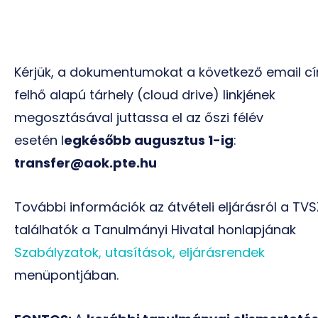
Kérjük, a dokumentumokat a következő email cí
felhő alapú tárhely (cloud drive) linkjének
megosztásával juttassa el az
őszi félév
esetén l
egkésőbb augusztus 1-ig
:
transfer@aok.pte.hu
További információk az átvételi eljárásról a TV
találhatók a Tanulmányi Hivatal honlapjának
Szabályzatok, utasítások, eljárásrendek
menüpontjában.