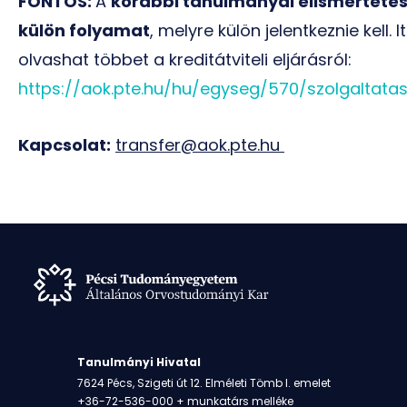
FONTOS:
A
korábbi tanulmányai elismerteté
külön folyamat
, melyre külön jelentkeznie kell. It
olvashat többet a kreditátviteli eljárásról:
https://aok.pte.hu/hu/egyseg/570/szolgaltata
Kapcsolat:
transfer@aok.pte.hu
Tanulmányi Hivatal
7624 Pécs, Szigeti út 12. Elméleti Tömb I. emelet
+36-72-536-000 + munkatárs melléke