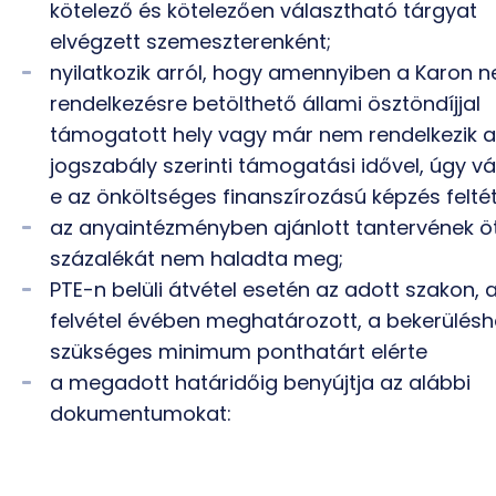
kötelező és kötelezően választható tárgyat
elvégzett szemeszterenként;
nyilatkozik arról, hogy amennyiben a Karon n
rendelkezésre betölthető állami ösztöndíjjal
támogatott hely vagy már nem rendelkezik a
jogszabály szerinti támogatási idővel, úgy vál
e az önköltséges finanszírozású képzés feltéte
az anyaintézményben ajánlott tantervének ö
százalékát nem haladta meg;
PTE-n belüli átvétel esetén az adott szakon, 
felvétel évében meghatározott, a bekerülésh
szükséges minimum ponthatárt elérte
a megadott határidőig benyújtja az alábbi
dokumentumokat: