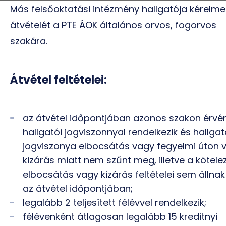
Más felsőoktatási intézmény hallgatója kérelme
átvételét a PTE ÁOK általános orvos, fogorvos
szakára.
Átvétel feltételei:
az átvétel időpontjában azonos szakon érvé
hallgatói jogviszonnyal rendelkezik és hallgat
jogviszonya elbocsátás vagy fegyelmi úton 
kizárás miatt nem szűnt meg, illetve a kötele
elbocsátás vagy kizárás feltételei sem állnak
az átvétel időpontjában;
legalább 2 teljesített félévvel rendelkezik;
félévenként átlagosan legalább 15 kreditnyi