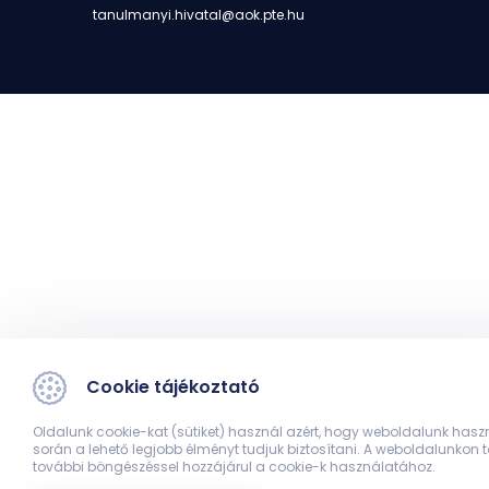
tanulmanyi.hivatal@aok.pte.hu
Cookie tájékoztató
Oldalunk cookie-kat (sütiket) használ azért, hogy weboldalunk hasz
során a lehető legjobb élményt tudjuk biztosítani. A weboldalunkon 
további böngészéssel hozzájárul a cookie-k használatához.