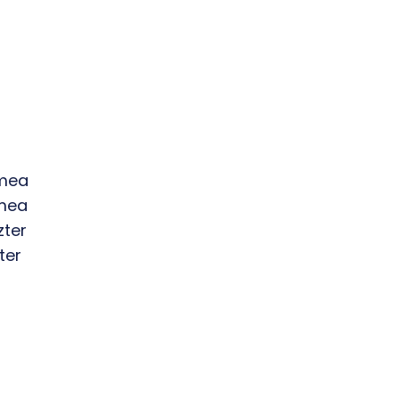
ímea
ímea
zter
ter