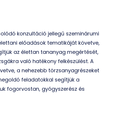
solódó konzultáció jellegű szeminárumi
élettani előadások tematikáját követve,
ítjük az élettan tananyag megértését,
izsgákra való hatékony felkészülést. A
követve, a nehezebb törzsanyagrészeket
megoldó feladatokkal segítjük a
ljuk fogorvostan, gyógyszerész és