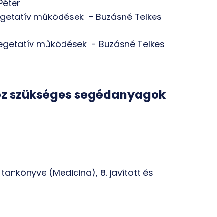
Péter
. Vegetatív működések - Buzásné Telkes
s. Vegetatív működések - Buzásné Telkes
oz szükséges segédanyagok
n tankönyve (Medicina), 8. javított és