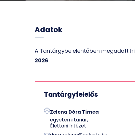
Adatok
A Tantárgybejelentőben megadott hi
2026
Tantárgyfelelős
Zelena Dóra Tímea
egyetemi tanár,
Élettani Intézet
dora.zelena@aok.pte.hu