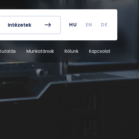
k és egyéb
Hallgatói Önkormányzat
ek
könyv
Koronavírus
HU
EN
DE
Intézetek
dek
Tanulmányi naptár
ykereső
Campus térkép
Kutatás
Munkatársak
Rólunk
Kapcsolat