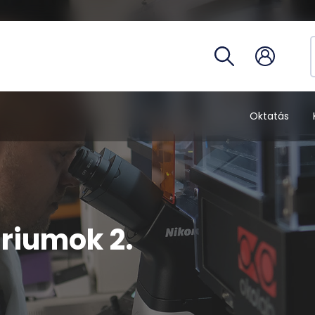
Hivatalo
egység
Telefon
Óraren
Tantárg
Oktatás
áriumok 2.