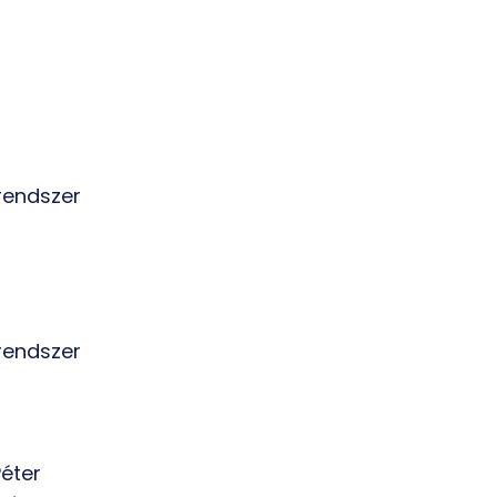
 rendszer
 rendszer
éter