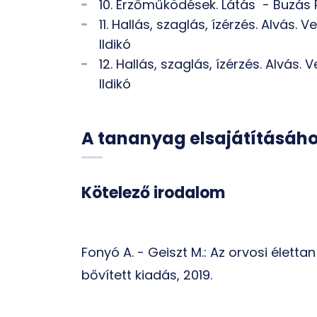
10. Érzőműködések. Látás - Buzás 
11. Hallás, szaglás, ízérzés. Alvás
Ildikó
12. Hallás, szaglás, ízérzés. Alvá
Ildikó
A tananyag elsajátításáh
Kötelező irodalom
Fonyó A. - Geiszt M.: Az orvosi életta
bővített kiadás, 2019.