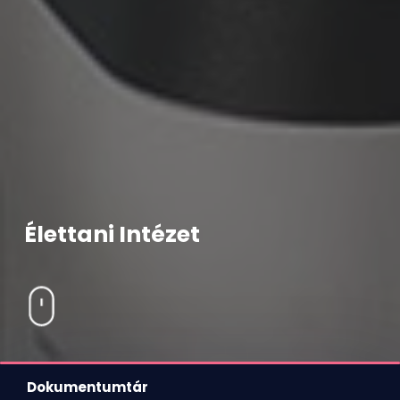
Élettani Intézet
Dokumentumtár