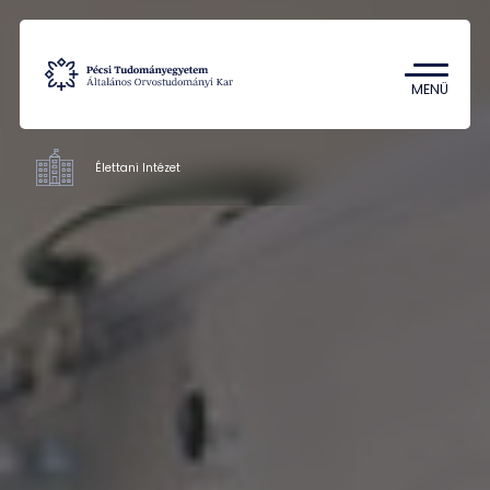
Tantárgykereső
Campus térkép
MENÜ
Élettani Intézet
Intézetek
Oktatás
Kutatás
Munkatársak
Rólunk
Kapcsolat
HU
EN
DE
Nyelv