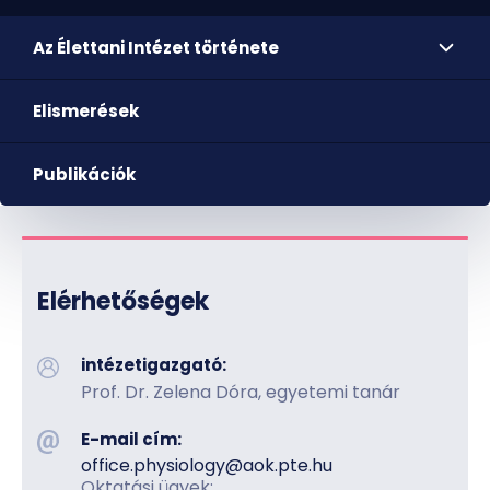
Az Élettani Intézet története
Elismerések
Publikációk
Elérhetőségek
intézetigazgató:
Prof. Dr. Zelena Dóra, egyetemi tanár
E-mail cím:
office.physiology​@aok.pte.hu
Oktatási ügyek: