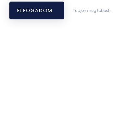
ELFOGADOM
Tudjon meg többet...
Leaflet
| ©
OpenStreetMap contributors
Élettani Intézet (Honvéd u.)
Honvéd u. 1