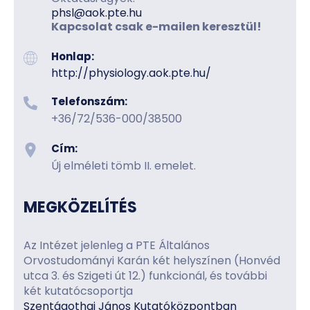
phsl@aok.pte.hu
Kapcsolat csak e-mailen keresztül!
Honlap:
http://physiology.aok.pte.hu/
Telefonszám:
+36/72/536-000/38500
Cím:
Új elméleti tömb II. emelet.
MEGKÖZELÍTÉS
Az Intézet jelenleg a PTE Általános
Orvostudományi Karán két helyszínen (Honvéd
utca 3. és Szigeti út 12.) funkcionál, és további
két kutatócsoportja
Szentágothai János Kutatóközpontban