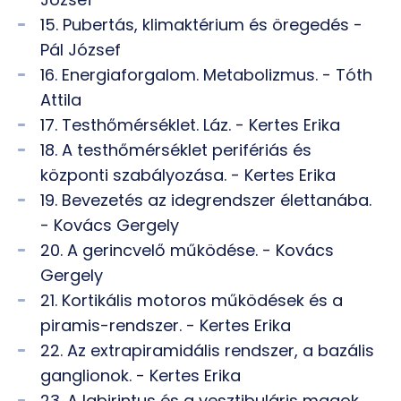
15. Pubertás, klimaktérium és öregedés -
Pál József
16. Energiaforgalom. Metabolizmus. - Tóth
Attila
17. Testhőmérséklet. Láz. - Kertes Erika
18. A testhőmérséklet perifériás és
központi szabályozása. - Kertes Erika
19. Bevezetés az idegrendszer élettanába.
- Kovács Gergely
20. A gerincvelő működése. - Kovács
Gergely
21. Kortikális motoros működések és a
piramis-rendszer. - Kertes Erika
22. Az extrapiramidális rendszer, a bazális
ganglionok. - Kertes Erika
23. A labirintus és a vesztibuláris magok