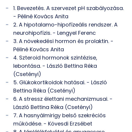
1. Bevezetés. A szervezet pH szabályozása.
- Péliné Kovács Anita
2. A hipotalamo-hipofízeális rendszer. A
neurohipofízis. - Lengyel Ferenc
3. A növekedési hormon és prolaktin. -
Péliné Kovács Anita
4. Szteroid hormonok szintézise,
lebontása. - László Bettina Réka
(Csetényi)
5. Glükokortikoidok hatásai. - László
Bettina Réka (Csetényi)
6. A stressz élettani mechanizmusai. -
László Bettina Réka (Csetényi)
7. A hasnyálmirigy belső szekréciós
működése. - Kövesdi Erzsébet
8. A táplálékfelvétel és anyagcsere