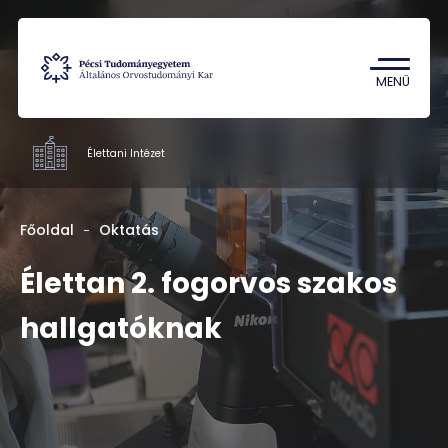
Tantárgykereső
Campus térkép
MENÜ
Élettani Intézet
Intézetek
Főoldal
Oktatás
Oktatás
Élettan 2. fogorvos szakos
Kutatás
hallgatóknak
Munkatársak
Rólunk
Kapcsolat
HU
EN
DE
Nyelv