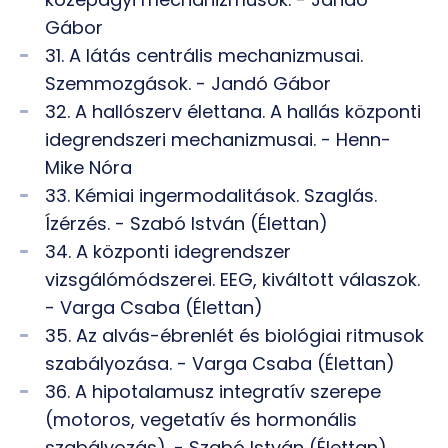
Gábor
31. A látás centrális mechanizmusai.
Szemmozgások. - Jandó Gábor
32. A hallószerv élettana. A hallás központi
idegrendszeri mechanizmusai. - Henn-
Mike Nóra
33. Kémiai ingermodalitások. Szaglás.
Ízérzés. - Szabó István (Élettan)
34. A központi idegrendszer
vizsgálómódszerei. EEG, kiváltott válaszok.
- Varga Csaba (Élettan)
35. Az alvás-ébrenlét és biológiai ritmusok
szabályozása. - Varga Csaba (Élettan)
36. A hipotalamusz integratív szerepe
(motoros, vegetatív és hormonális
szabályozás). - Szabó István (Élettan)