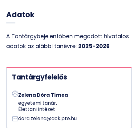
Adatok
A Tantárgybejelentőben megadott hivatalos
adatok az alábbi tanévre:
2025-2026
Tantárgyfelelős
Zelena Dóra Tímea
egyetemi tanár,
Élettani Intézet
dora.zelena@aok.pte.hu