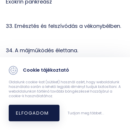
Exokrin pankreász
33. Emésztés és felszívódás a vékonybélben.
34. A májműködés élettana.
Cookie tájékoztató
35. A vastagbél szerepe. Székletképződés és
Oldalunk cookie-kat (sütiket) használ azért, hogy weboldalunk
ürítés.
használata során a lehető legjobb élményt tudjuk biztosítani. A
weboldalunkon történő további böngészéssel hozzájárul a
cookie-k használatához.
36. A gasztrointesztinális rendszer
ELFOGADOM
Tudjon meg többet...
szabályozásának alapelvei.