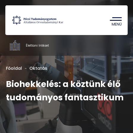
Tantárgykereső
Campus térkép
MENÜ
Élettani Intézet
Intézetek
Főoldal
Oktatás
Oktatás
Biohekkelés: a köztünk élő
Kutatás
tudományos fantasztikum
Munkatársak
Rólunk
Kapcsolat
HU
EN
DE
Nyelv