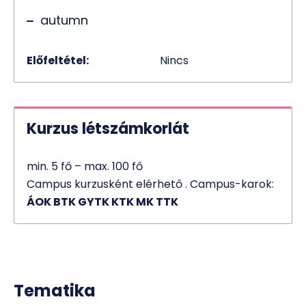
autumn
Előfeltétel:
Nincs
Kurzus létszámkorlát
min. 5 fő – max. 100 fő
Campus kurzusként elérhető . Campus-karok:
ÁOK BTK GYTK KTK MK TTK
Tematika