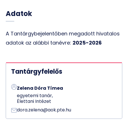
Adatok
A Tantárgybejelentőben megadott hivatalos
adatok az alábbi tanévre:
2025-2026
Tantárgyfelelős
Zelena Dóra Tímea
egyetemi tanár,
Élettani Intézet
dora.zelena@aok.pte.hu