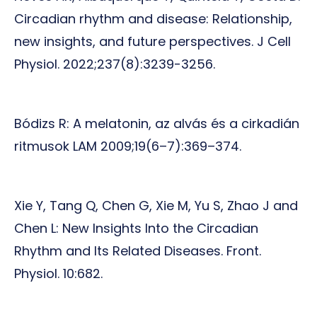
Circadian rhythm and disease: Relationship,
new insights, and future perspectives. J Cell
Physiol. 2022;237(8):3239-3256.
Bódizs R: A melatonin, az alvás és a cirkadián
ritmusok LAM 2009;19(6–7):369–374.
Xie Y, Tang Q, Chen G, Xie M, Yu S, Zhao J and
Chen L: New Insights Into the Circadian
Rhythm and Its Related Diseases. Front.
Physiol. 10:682.