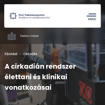
Tantárgykereső
Campus térkép
MENÜ
Élettani Intézet
Intézetek
Főoldal
Oktatás
Oktatás
A cirkadián rendszer
Kutatás
élettani és klinikai
Munkatársak
Rólunk
vonatkozásai
Kapcsolat
HU
EN
DE
Nyelv