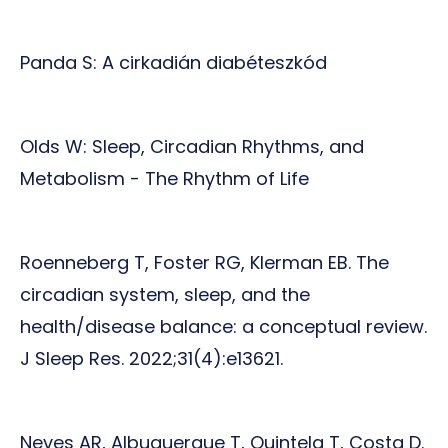
Panda S: A cirkadián diabéteszkód
Olds W: Sleep, Circadian Rhythms, and
Metabolism - The Rhythm of Life
Roenneberg T, Foster RG, Klerman EB. The
circadian system, sleep, and the
health/disease balance: a conceptual review.
J Sleep Res. 2022;31(4):e13621.
Neves AR, Albuquerque T, Quintela T, Costa D.