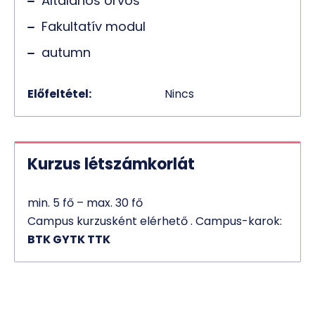
Általános orvos
Fakultatív modul
autumn
Előfeltétel:
Nincs
Kurzus létszámkorlát
min. 5 fő – max. 30 fő
Campus kurzusként elérhető . Campus-karok:
BTK GYTK TTK