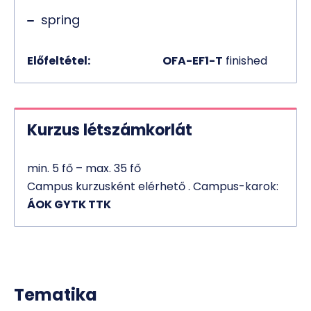
spring
Előfeltétel:
OFA-EF1-T
finished
Kurzus létszámkorlát
min. 5 fő – max. 35 fő
Campus kurzusként elérhető . Campus-karok:
ÁOK GYTK TTK
Tematika