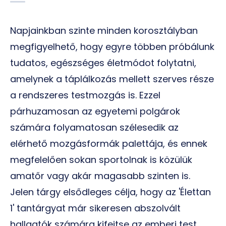
Napjainkban szinte minden korosztályban
megfigyelhető, hogy egyre többen próbálunk
tudatos, egészséges életmódot folytatni,
amelynek a táplálkozás mellett szerves része
a rendszeres testmozgás is. Ezzel
párhuzamosan az egyetemi polgárok
számára folyamatosan szélesedik az
elérhető mozgásformák palettája, és ennek
megfelelően sokan sportolnak is közülük
amatőr vagy akár magasabb szinten is.
Jelen tárgy elsődleges célja, hogy az 'Élettan
1' tantárgyat már sikeresen abszolvált
hallgatók számára kifejtse az emberi test