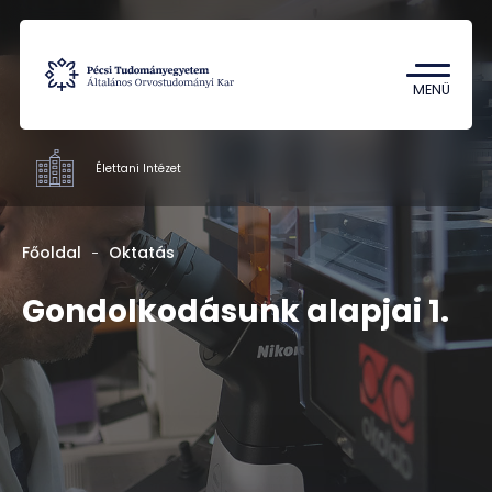
Tantárgykereső
Campus térkép
MENÜ
Élettani Intézet
Intézetek
Főoldal
Oktatás
Oktatás
Gondolkodásunk alapjai 1.
Kutatás
Munkatársak
Rólunk
Kapcsolat
HU
EN
DE
Nyelv