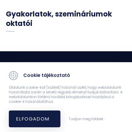
Gyakorlatok, szemináriumok
oktatói
Cookie tájékoztató
Oldalunk cookie-kat (sütiket) használ azért, hogy weboldalunk
használata során a lehető legjobb élményt tudjuk biztosítani. A
Élettani Intézet
weboldalunkon történő további böngészéssel hozzájárul a
cookie-k használatához.
Új elméleti tömb II. emelet.
+36/72/536-000/38500
office.physiology@aok.pte.hu
ELFOGADOM
Tudjon meg többet...