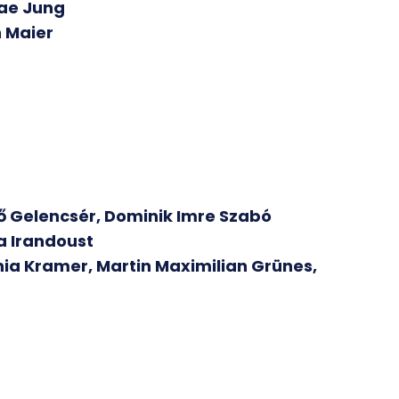
ae Jung
 Maier
 Gelencsér, Dominik Imre Szabó
a Irandoust
ia Kramer, Martin Maximilian Grünes,