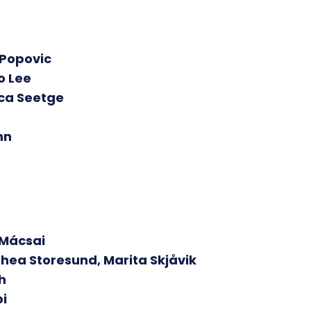
 Popovic
o Lee
ca Seetge
hn
 Mácsai
hea Storesund, Marita Skjåvik
h
i