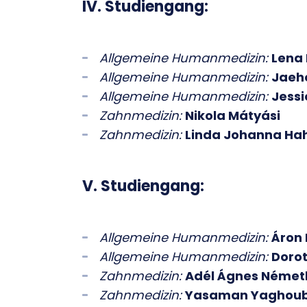
IV. Studiengang:
Allgemeine Humanmedizin:
Lena
Allgemeine Humanmedizin:
Jaeh
Allgemeine Humanmedizin:
Jessi
Zahnmedizin:
Nikola Mátyási
Zahnmedizin:
Linda Johanna Ha
V. Studiengang:
Allgemeine Humanmedizin:
Áron
Allgemeine Humanmedizin:
Dorot
Zahnmedizin:
Adél Ágnes Német
Zahnmedizin:
Yasaman Yaghoub