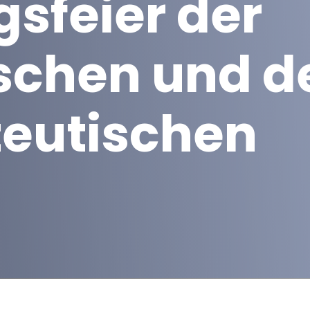
gsfeier der
schen und d
eutischen