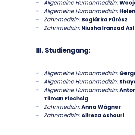
Allgemeine Humanmedizin:
Wooj
Allgemeine Humanmedizin:
Helen
Zahnmedizin:
Boglárka Fűrész
Zahnmedizin:
Niusha Iranzad Asl
III. Studiengang:
Allgemeine Humanmedizin
:
Gergő
Allgemeine Humanmedizin:
Shay
Allgemeine Humanmedizin:
Anton
Tilman Flechsig
Zahnmedizin:
Anna Wágner
Zahnmedizin:
Alireza Ashouri