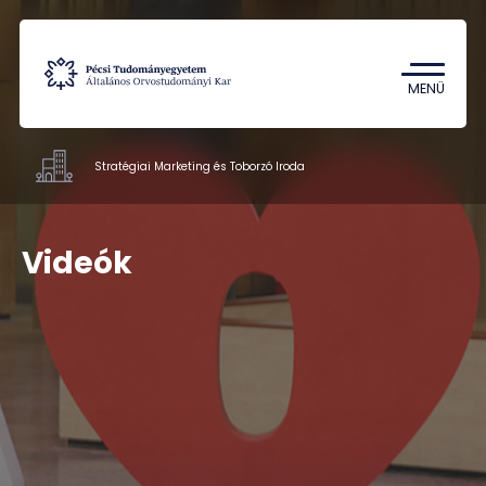
Tantárgykereső
Campus térkép
MENÜ
Stratégiai Marketing és Toborzó Iroda
Hivatalok
Videók
Munkatársak
Rólunk
Kapcsolat
HU
EN
DE
Nyelv