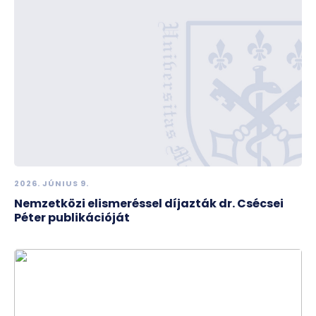
2026. JÚNIUS 9.
Nemzetközi elismeréssel díjazták dr. Csécsei
Péter publikációját