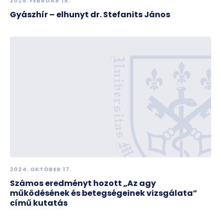
2025. FEBRUÁR 18.
Gyászhír – elhunyt dr. Stefanits János
2024. OKTÓBER 17.
Számos eredményt hozott „Az agy
működésének és betegségeinek vizsgálata”
című kutatás