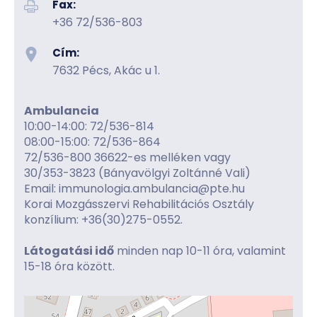
Fax:
+36 72/536-803
Cím:
7632 Pécs, Akác u 1.
Ambulancia
10:00-14:00: 72/536-814
08:00-15:00: 72/536-864
72/536-800 36622-es melléken vagy
30/353-3823 (Bányavölgyi Zoltánné Vali)
Email: immunologia.ambulancia@pte.hu
Korai Mozgásszervi Rehabilitációs Osztály
konzílium: +36(30)275-0552.
Látogatási idő
minden nap 10-11 óra, valamint
15-18 óra között.