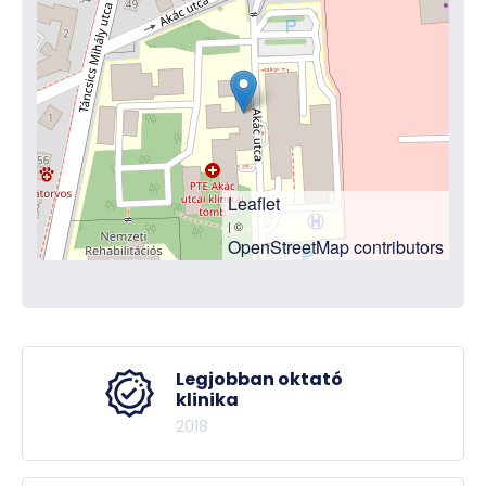
Leaflet
| ©
OpenStreetMap contributors
Legjobban oktató
klinika
2018