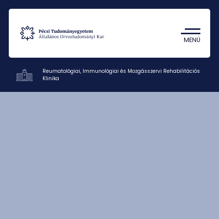
Tantárgykereső
Campus térkép
MENÜ
Reumatológiai, Immunológiai és Mozgásszervi Rehabilitációs
Klinika
Klinikák
Betegellátás
Oktatás
Kutatás
Munkatársak
Rólunk
Kapcsolat