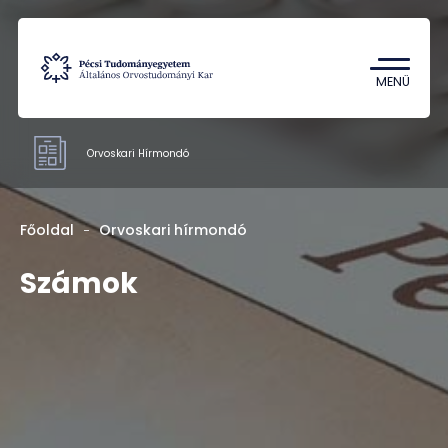
Tantárgykereső
Campus térkép
MENÜ
Orvoskari Hírmondó
Hivatalok
Főoldal
Orvoskari hírmondó
Számok
Számok
Rólunk
Kapcsolat
HU
EN
DE
Nyelv