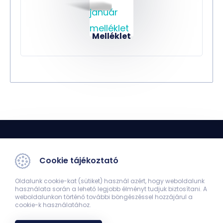
Melléklet
Cookie tájékoztató
Oldalunk cookie-kat (sütiket) használ azért, hogy weboldalunk
használata során a lehető legjobb élményt tudjuk biztosítani. A
Orvoskari Hírmondó
weboldalunkon történő további böngészéssel hozzájárul a
cookie-k használatához.
7624 Pécs, Szigeti út 12.
38502