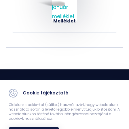
Melléklet
Cookie tájékoztató
Oldalunk cookie-kat (sütiket) használ azért, hogy weboldalunk
használata során a lehető legjobb élményt tudjuk biztosítani. A
Orvoskari Hírmondó
weboldalunkon történő további böngészéssel hozzájárul a
cookie-k használatához.
7624 Pécs, Szigeti út 12.
38502