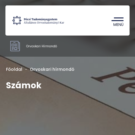
Tantárgykereső
Campus térkép
MENÜ
Orvoskari Hírmondó
Hivatalok
Főoldal
Orvoskari hírmondó
Számok
Számok
Rólunk
Kapcsolat
HU
EN
DE
Nyelv