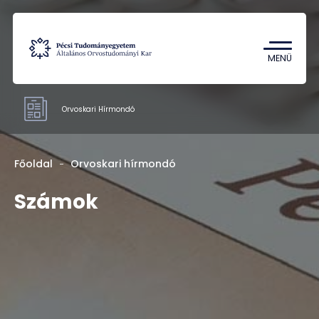
Tantárgykereső
Campus térkép
MENÜ
Orvoskari Hírmondó
Hivatalok
Főoldal
Orvoskari hírmondó
Számok
Számok
Rólunk
Kapcsolat
HU
EN
DE
Nyelv