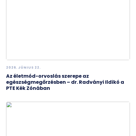
2026. JÚNIUS 22.
Az életmód-orvoslás szerepe az
egészségmegőrzésben – dr. Radványi Ildikó a
PTE Kék Zónában