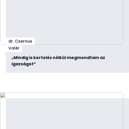
dr. Csernus
Valér
„Mindig is kertelés nélkül megmondtam az
igazságot”