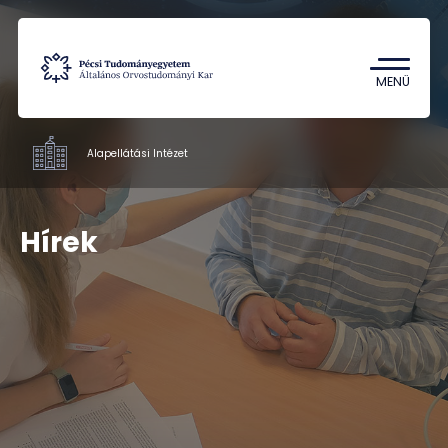
Tantárgykereső
Campus térkép
MENÜ
Alapellátási Intézet
Intézetek
Hírek
Oktatás
Kutatás
Betegellátás
Munkatársak
Kapcsolat
HU
EN
DE
Nyelv