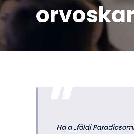
orvoska
Ha a „földi Paradicsomr