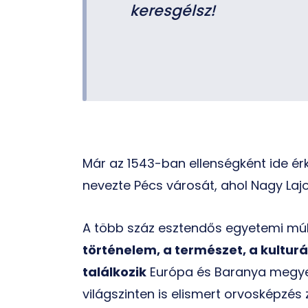
keresgélsz!
Már az 1543-ban ellenségként ide érke
nevezte Pécs városát, ahol Nagy Lajo
A több száz esztendős egyetemi múl
történelem, a természet, a kulturá
találkozik
Európa és Baranya megye 
világszinten is elismert orvosképzés za