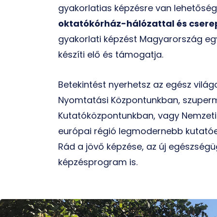
gyakorlatias képzésre van lehetőség,
oktatókórház-hálózattal és cser
gyakorlati képzést Magyarország egy
készíti elő és támogatja.
Betekintést nyerhetsz az egész vilá
Nyomtatási Központunkban, szuperm
Kutatóközpontunkban, vagy Nemzeti
európai régió legmodernebb kutatóe
Rád a jövő képzése, az új egészségü
képzésprogram is.