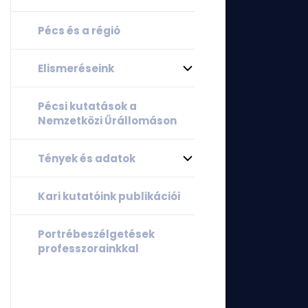
Pécs és a régió
Elismeréseink
Pécsi kutatások a
Nemzetközi Űrállomáson
Tények és adatok
Kari kutatóink publikációi
Portrébeszélgetések
professzorainkkal