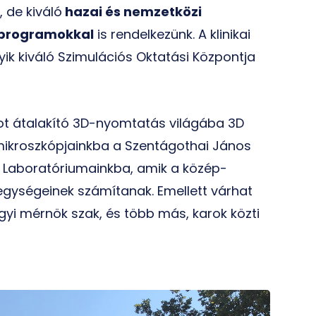
 de kiváló
hazai és nemzetközi
eprogramokkal
is rendelkezünk. A klinikai
ik kiváló Szimulációs Oktatási Központja
got átalakító 3D-nyomtatás világába 3D
ikroszkópjainkba a Szentágothai János
 Laboratóriumainkba, amik a közép-
gységeinek számítanak. Emellett várhat
gyi mérnök szak, és több más, karok közti