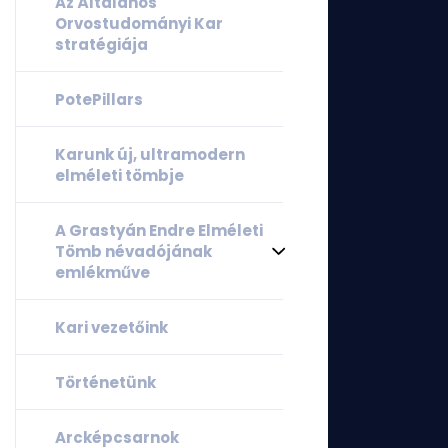
Az Általános
Orvostudományi Kar
stratégiája
PotePillars
Karunk új, ultramodern
elméleti tömbje
A Grastyán Endre Elméleti
Tömb névadójának
emlékműve
Kari vezetőink
Történetünk
Arcképcsarnok