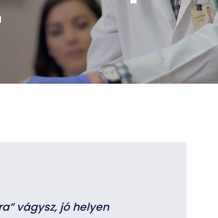
r
a” vágysz, jó helyen