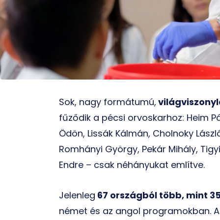
Sok, nagy formátumú,
világviszonyl
fűződik a pécsi orvoskarhoz: Heim Pál
Ödön, Lissák Kálmán, Cholnoky László
Romhányi György, Pekár Mihály, Tigyi
Endre – csak néhányukat említve.
Jelenleg
67 országból több, mint 35
német és az angol programokban. A