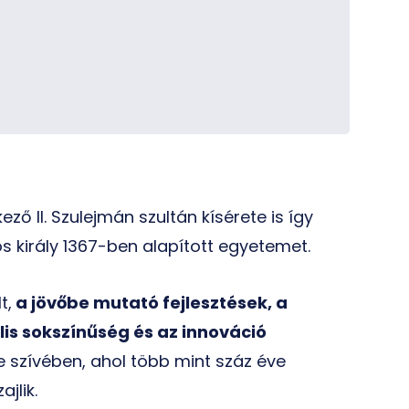
ző II. Szulejmán szultán kísérete is így
s király 1367-ben alapított egyetemet.
t,
a jövőbe mutató fejlesztések, a
lis sokszínűség és az innováció
szívében, ahol több mint száz éve
jlik.