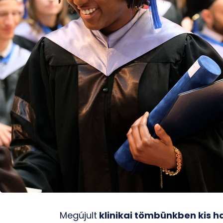
Megújult
klinikai tömbünkben kis h