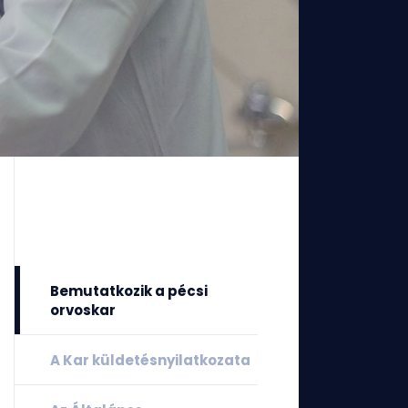
Bemutatkozik a pécsi
orvoskar
A Kar küldetésnyilatkozata