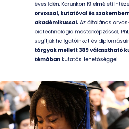
éves idén. Karunkon 19 elméleti intéze
orvossal, kutatóval és szakemberr
akadémikussal.
Az általános orvos-
biotechnológia mesterképzéssel, PhD
segítjük hallgatóinkat és diplomásai
tárgyak mellett 389 választható k
témában
kutatási lehetőséggel.