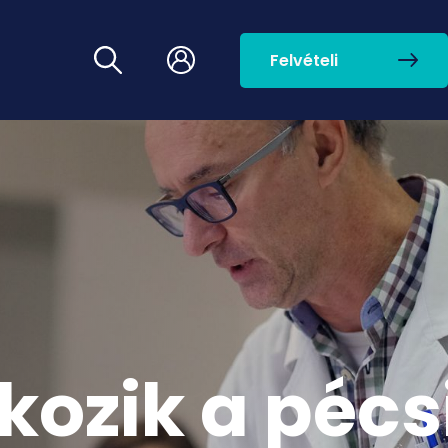
Felvételi
ozik a pécs