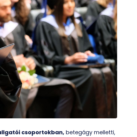
allgatói csoportokban,
betegágy melletti,