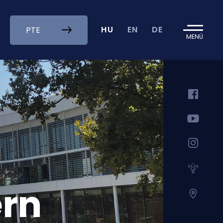
HU
EN
DE
PTE
MENÜ
ern