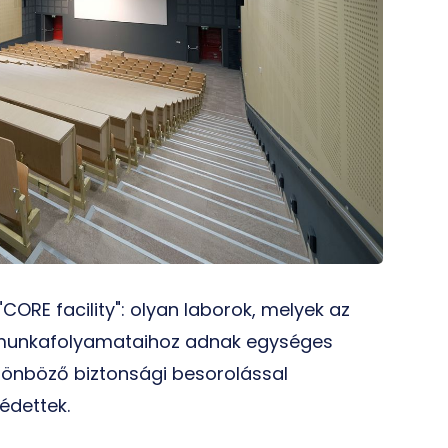
CORE facility": olyan laborok, melyek az
i munkafolyamataihoz adnak egységes
különböző biztonsági besorolással
édettek.