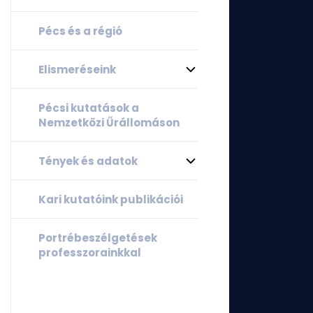
Pécs és a régió
Elismeréseink
Pécsi kutatások a
Nemzetközi Űrállomáson
Tények és adatok
Kari kutatóink publikációi
Portrébeszélgetések
professzorainkkal