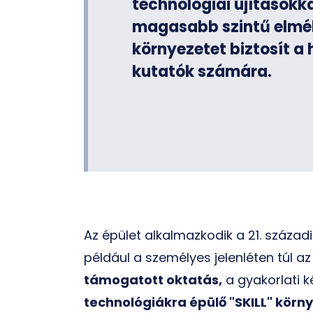
technológiai újításokka
magasabb szintű elmélet
környezetet biztosít a 
kutatók számára.
Az épület alkalmazkodik a 21. század
például a személyes jelenléten túl a
támogatott oktatás,
a gyakorlati k
technológiákra épülő "SKILL" körny