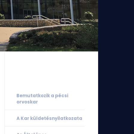
Bemutatkozik a pécsi
orvoskar
A Kar küldetésnyilatkozata