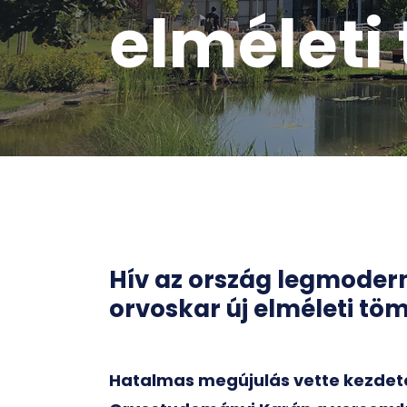
elméleti
Hív az ország legmoder
orvoskar új elméleti tö
Hatalmas megújulás vette kezdet