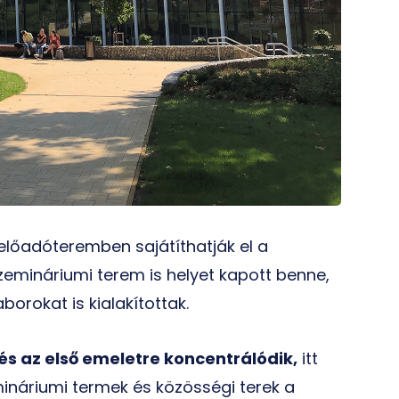
 előadóteremben sajátíthatják el a
szemináriumi terem is helyet kapott benne,
aborokat is kialakítottak.
 és az első emeletre koncentrálódik,
itt
ináriumi termek és közösségi terek a