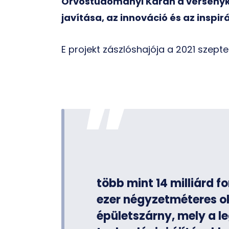
Orvostudományi Karán a verseny
javítása, az innováció és az inspi
E projekt zászlóshajója a 2021 szept
több mint 14 milliárd fo
ezer négyzetméteres ok
épületszárny, mely a 