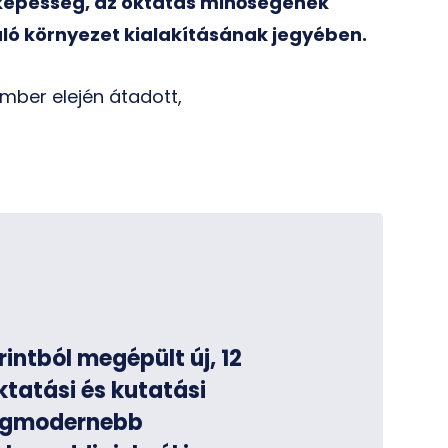
képesség, az oktatás minőségének
ráló környezet kialakításának jegyében.
ember elején átadott,
rintból megépült új, 12
tatási és kutatási
legmodernebb