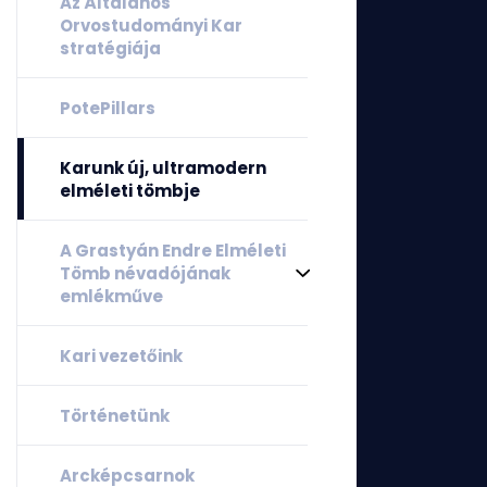
Az Általános
Orvostudományi Kar
stratégiája
PotePillars
Karunk új, ultramodern
elméleti tömbje
A Grastyán Endre Elméleti
Tömb névadójának
emlékműve
Kari vezetőink
Történetünk
Arcképcsarnok