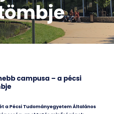
 tömbje
nebb campusa – a pécsi
mbje
ét a Pécsi Tudományegyetem Általános