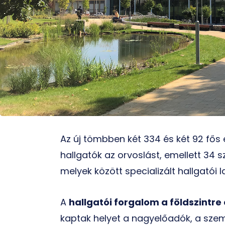
Az új tömbben két 334 és két 92 fős
hallgatók az orvoslást, emellett 34 
melyek között specializált hallgatói l
A
hallgatói forgalom a földszintre
kaptak helyet a nagyelőadók, a szem