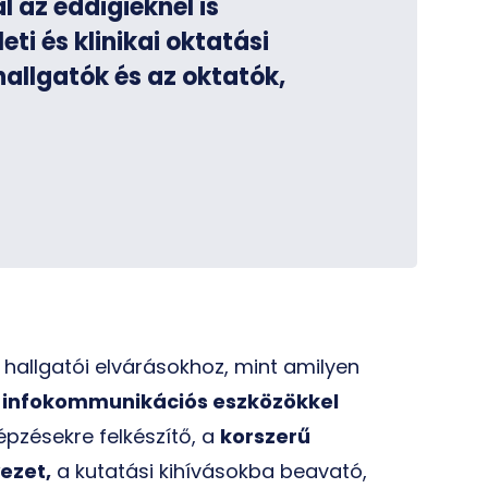
l az eddigieknél is
i és klinikai oktatási
hallgatók és az oktatók,
i hallgatói elvárásokhoz, mint amilyen
z
infokommunikációs eszközökkel
épzésekre felkészítő, a
korszerű
ezet,
a kutatási kihívásokba beavató,