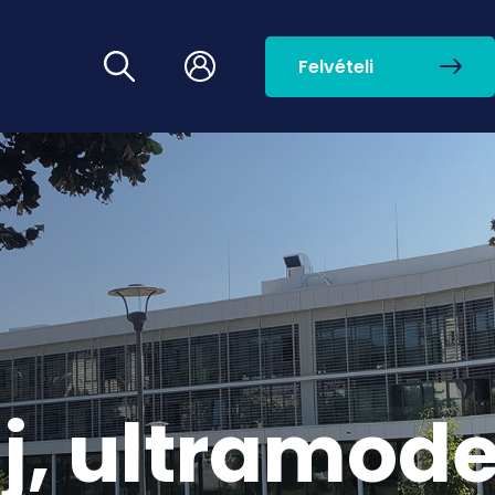
Felvételi
j, ultramod