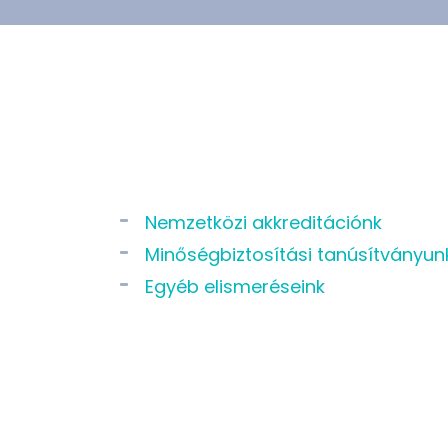
Nemzetközi akkreditációnk
Minőségbiztosítási tanúsítványun
Egyéb elismeréseink