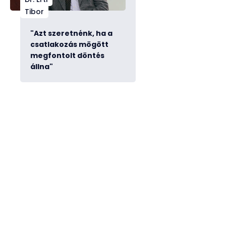
Tibor
"Azt szeretnénk, ha a
csatlakozás mögött
megfontolt döntés
állna"