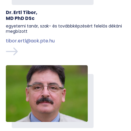
Dr. Ertl Tibor,
MD PhD DSc
egyetemi tanár, szak- és továbbképzésért felelős dékáni
megbízott
tibor.ertl@aok.pte.hu