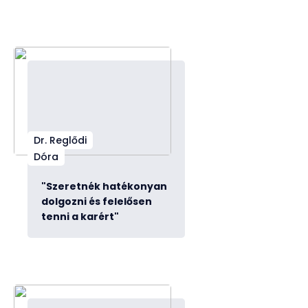
Dr. Reglődi
Dóra
"Szeretnék hatékonyan
dolgozni és felelősen
tenni a karért"