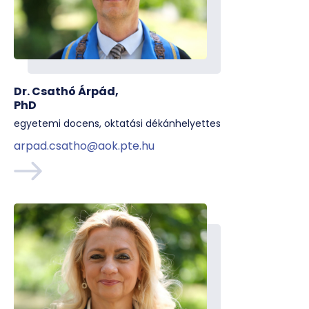
Dr. Csathó Árpád,
PhD
egyetemi docens, oktatási dékánhelyettes
arpad.csatho@aok.pte.hu