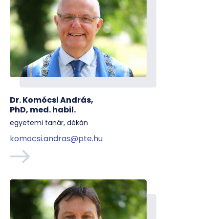
Dr. Komócsi András,
PhD, med. habil.
egyetemi tanár, dékán
komocsi.andras@pte.hu