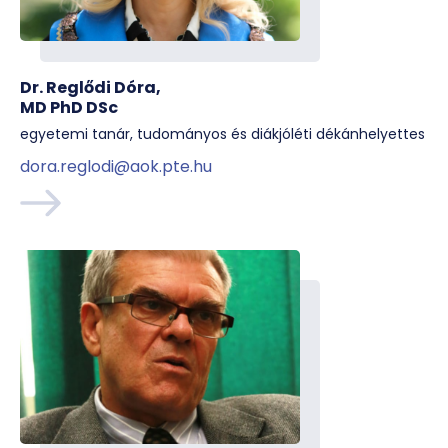
Dr. Reglődi Dóra,
MD PhD DSc
egyetemi tanár, tudományos és diákjóléti dékánhelyettes
dora.reglodi@aok.pte.hu