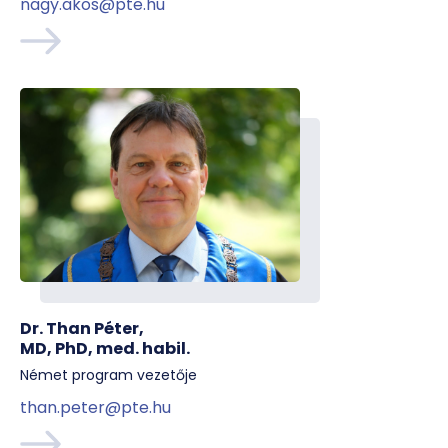
nagy.akos@pte.hu
Dr. Than Péter,
MD, PhD, med. habil.
Német program vezetője
than.peter@pte.hu