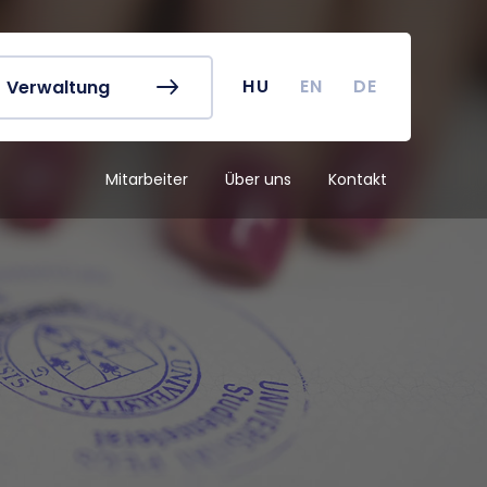
referat
Vorlesungspläne
buch
Kurssuche
 Karte
Akademischer Kalender
HU
EN
DE
Verwaltung
irus
TDK (Wissenschaftlicher
Studentenzirkel)
Mitarbeiter
Über uns
Kontakt