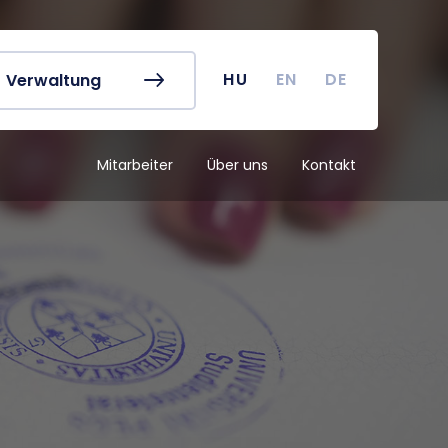
referat
Vorlesungspläne
buch
Kurssuche
 Karte
Akademischer Kalender
HU
EN
DE
Verwaltung
irus
TDK (Wissenschaftlicher
Studentenzirkel)
Mitarbeiter
Über uns
Kontakt