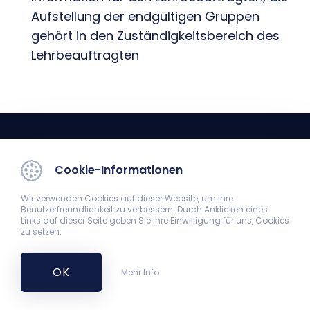
Aufstellung der endgültigen Gruppen
gehört in den Zuständigkeitsbereich des
Lehrbeauftragten
Cookie-Informationen
Wir verwenden Cookies auf dieser Website, um Ihre
Benutzerfreundlichkeit zu verbessern. Durch Anklicken eines
Studienreferat
Links auf dieser Seite geben Sie Ihre Einwilligung für uns, Cookies
zu setzen.
7624 Pécs, Szigeti út 12. Theoretischer Gebäude 1. Stock
+36-72-536-000 + Durchwahl des Mitarbeiters
studien.referat@aok.pte.hu
OK
Mehr Info