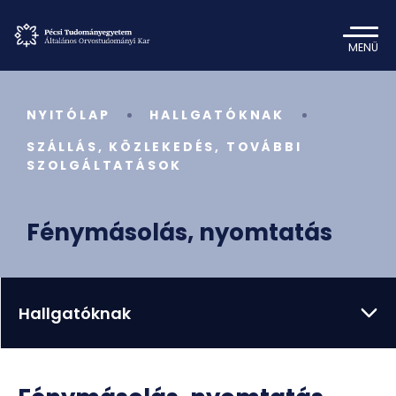
MENÜ
NYITÓLAP
HALLGATÓKNAK
SZÁLLÁS, KÖZLEKEDÉS, TOVÁBBI
SZOLGÁLTATÁSOK
Fénymásolás, nyomtatás
Hallgatóknak