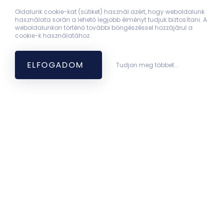
Oldalunk cookie-kat (sütiket) használ azért, hogy weboldalunk
használata során a lehető legjobb élményt tudjuk biztosítani. A
weboldalunkon történő további böngészéssel hozzájárul a
cookie-k használatához.
ELFOGADOM
Tudjon meg többet...