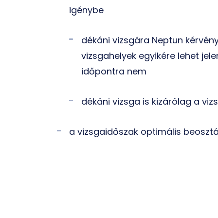
igénybe
dékáni vizsgára
Neptun kérvény
vizsgahelyek egyikére lehet jel
időpontra nem
dékáni vizsga is kizárólag a vi
a vizsgaidőszak optimális beosztá