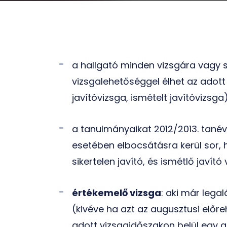
a hallgató minden vizsgára vagy 
vizsgalehetőséggel élhet az adott 
javítóvizsga, ismételt javítóvizsga
a tanulmányaikat 2012/2013. tané
esetében elbocsátásra kerül sor, 
sikertelen javító, és ismétlő javít
értékemelő vizsga
: aki már lega
(kivéve ha azt az augusztusi előr
adott vizsgaidőszakon belül egy a