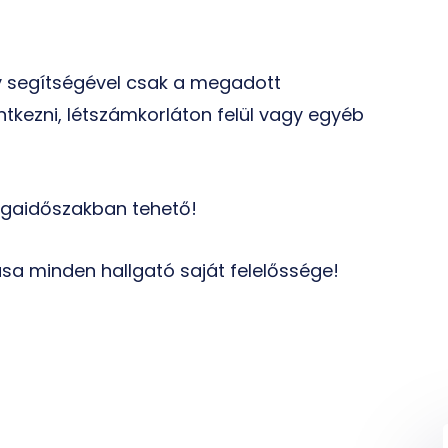
 segítségével
csak a megadott
entkezni, létszámkorláton felül vagy egyéb
zsgaidőszakban tehető!
sa minden hallgató saját felelőssége!