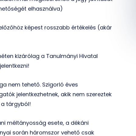
ehetőségét elhasználva)
előzőhöz képest rosszabb értékelés (akár
héten kizárólag a Tanulmányi Hivatal
elentkezni!
sga nem tehető. Szigorló éves
gatók jelentkezhetnek, akik nem szereztek
 a tárgyból!
ni méltányosság esete, a dékáni
nyai során háromszor vehető csak