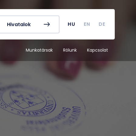
k és egyéb
Hallgatói Önkormányzat
ek
könyv
Koronavírus
HU
EN
DE
Hivatalok
dek
Tanulmányi naptár
ykereső
Campus térkép
Munkatársak
Rólunk
Kapcsolat