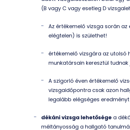
(B vagy C vagy esetleg D vizsgal
Az értékemelő vizsga során az 
elégtelen) is születhet!
értékemelő vizsgára az utolsó 
munkatársain keresztül tudnak j
A szigorló éven értékemelő viz
vizsgaidőpontra csak azon hall
legalább elégséges eredményt
dékáni vizsga lehetősége
a déká
méltányosság a hallgató tanulmá