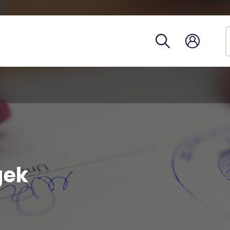
Hivatalo
egység
Telefon
Óraren
Tantárg
gek