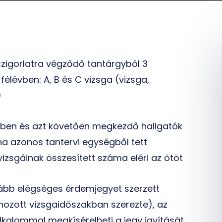
szigorlatra végződő tantárgyból 3
félévben: A, B és C vizsga (vizsga,
)
vben és azt követően megkezdő hallgatók
ha azonos tantervi egységből tett
ó vizsgáinak összesített száma eléri az ötöt
lább elégséges érdemjegyet szerzett
ehozott vizsgaidőszakban szerezte), az
lkalommal megkísérelheti a jegy javítását