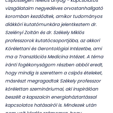
csípősségért felelős anyag - kapcsolatos
vizsgálataim negyedéves orvostanhallgató
koromban kezdődtek, amikor tudományos
diákköri kutatómunkára jelentkeztem dr.
Szelényi Zoltán és dr. Székely Miklós
professzorok kutatócsoportjába, az akkori
Kórélettani és Gerontológiai Intézetbe, ami
ma a Transzlációs Medicina Intézet. A téma
iránti fogékonyságom részben abból eredt,
hogy mindig is szerettem a csípős ételeket,
másrészt megragadtak Székely professzor
kórélettan szemináriumai, aki inspirálóan
beszélt a kapszaicin energiaháztartással
kapcsolatos hatásairól is. Mindezek után