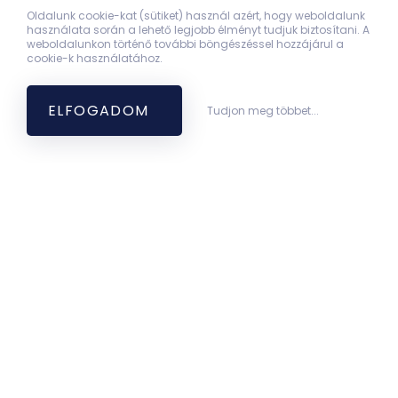
Oldalunk cookie-kat (sütiket) használ azért, hogy weboldalunk
használata során a lehető legjobb élményt tudjuk biztosítani. A
weboldalunkon történő további böngészéssel hozzájárul a
cookie-k használatához.
ELFOGADOM
Tudjon meg többet...