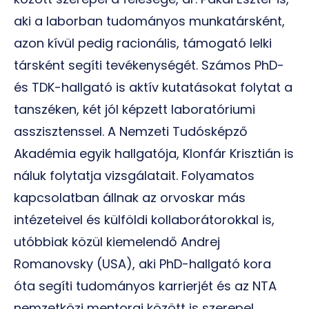
aki a laborban tudományos munkatársként,
azon kívül pedig racionális, támogató lelki
társként segíti tevékenységét. Számos PhD-
és TDK-hallgató is aktív kutatásokat folytat a
tanszéken, két jól képzett laboratóriumi
asszisztenssel. A Nemzeti Tudósképző
Akadémia egyik hallgatója, Klonfár Krisztián is
náluk folytatja vizsgálatait. Folyamatos
kapcsolatban állnak az orvoskar más
intézeteivel és külföldi kollaborátorokkal is,
utóbbiak közül kiemelendő Andrej
Romanovsky (USA), aki PhD-hallgató kora
óta segíti tudományos karrierjét és az NTA
nemzetközi mentorai között is szerepel.