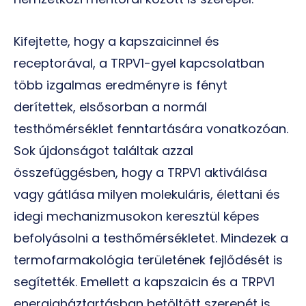
Kifejtette, hogy a kapszaicinnel és
receptorával, a TRPV1-gyel kapcsolatban
több izgalmas eredményre is fényt
derítettek, elsősorban a normál
testhőmérséklet fenntartására vonatkozóan.
Sok újdonságot találtak azzal
összefüggésben, hogy a TRPV1 aktiválása
vagy gátlása milyen molekuláris, élettani és
idegi mechanizmusokon keresztül képes
befolyásolni a testhőmérsékletet. Mindezek a
termofarmakológia területének fejlődését is
segítették. Emellett a kapszaicin és a TRPV1
energiaháztartásban betöltött szerepét is