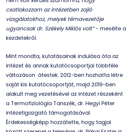
nem volt kérdés számomra, hogy
csatlakozzam az intézetben zajló
vizsgálatokhoz, melyek témavezetője
ugyancsak dr. Székely Miklós volt”
- mesélte a
kezdetekről.
Mint mondta, kutatásainak indulása óta az
intézet és annak kutatócsoportjai többféle
változáson átestek. 2012-ben hozhatta létre
saját kis kutatócsoportját, majd 2019-ben
alakult meg vezetésével az intézet részeként
a Termofiziológia Tanszék, dr. Hegyi Péter
intézetigazgató támogatásával.
Érdekességképp hozzátette, hogy tagjai
között szerepel a felesége, dr. Pákai Eszter is,