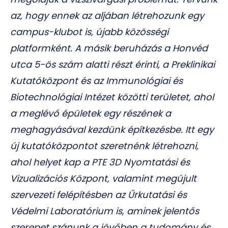
az, hogy ennek az aljában létrehozunk egy
campus-klubot is, újabb közösségi
platformként. A másik beruházás a Honvéd
utca 5-ös szám alatti részt érinti, a Preklinikai
Kutatóközpont és az Immunológiai és
Biotechnológiai Intézet közötti területet, ahol
a meglévő épületek egy részének a
meghagyásával kezdünk építkezésbe. Itt egy
új kutatóközpontot szeretnénk létrehozni,
ahol helyet kap a PTE 3D Nyomtatási és
Vizualizációs Központ, valamint megújult
szervezeti felépítésben az Űrkutatási és
Védelmi Laboratórium is, aminek jelentős
szerepet szánunk a jövőben a tudomány és