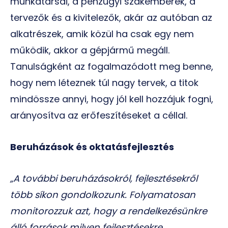
munkatársai, a pénzügyi szakemberek, a
tervezők és a kivitelezők, akár az autóban az
alkatrészek, amik közül ha csak egy nem
működik, akkor a gépjármű megáll.
Tanulságként az fogalmazódott meg benne,
hogy nem léteznek túl nagy tervek, a titok
mindössze annyi, hogy jól kell hozzájuk fogni,
arányosítva az erőfeszítéseket a céllal.
Beruházások és oktatásfejlesztés
„A további beruházásokról, fejlesztésekről
több síkon gondolkozunk. Folyamatosan
monitorozzuk azt, hogy a rendelkezésünkre
álló források milyen fejlesztésekre