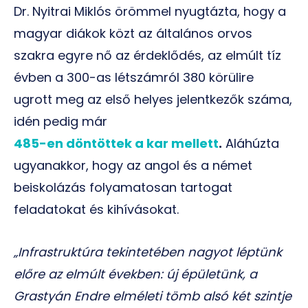
Dr. Nyitrai Miklós örömmel nyugtázta, hogy a
magyar diákok közt az általános orvos
szakra egyre nő az érdeklődés, az elmúlt tíz
évben a 300-as létszámról 380 körülire
ugrott meg az első helyes jelentkezők száma,
idén pedig már
485-en döntöttek a kar mellett
.
Aláhúzta
ugyanakkor, hogy az angol és a német
beiskolázás folyamatosan tartogat
feladatokat és kihívásokat.
„Infrastruktúra tekintetében nagyot léptünk
előre az elmúlt években: új épületünk, a
Grastyán Endre elméleti tömb alsó két szintje