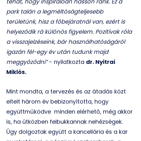
tehát, hogy inspirálóan hasson ránk. Ez a
park talán a legméltóságteljesebb
területünk, hisz a főbejáratnál van, ezért is
helyeződik rá különös figyelem. Pozitívak róla
a visszajelzéseink, bár használhatóságáról
igazán fél-egy év után tudunk majd
meggyőződni”
- nyilatkozta
dr. Nyitrai
Miklós.
Mint mondta, a tervezés és az átadás közt
eltelt három év bebizonyította, hogy
együttműködve minden elérhető, még akkor
is, ha útközben felbukkannak nehézségek.
Úgy dolgoztak együtt a kancellária és a kar