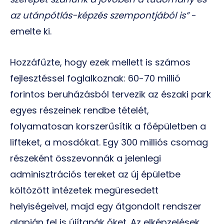
az utánpótlás-képzés szempontjából is”
-
emelte ki.
Hozzáfűzte, hogy ezek mellett is számos
fejlesztéssel foglalkoznak: 60-70 millió
forintos beruházásból tervezik az északi park
egyes részeinek rendbe tételét,
folyamatosan korszerűsítik a főépületben a
lifteket, a mosdókat. Egy 300 milliós csomag
részeként összevonnák a jelenlegi
adminisztrációs tereket az új épületbe
költözött intézetek megüresedett
helyiségeivel, majd egy átgondolt rendszer
alapján fel is újítanák őket. Az elképzelések