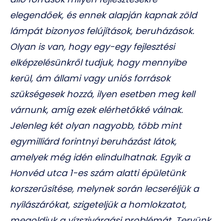
elegendőek, és ennek alapján kapnak zöld
lámpát bizonyos felújítások, beruházások.
Olyan is van, hogy egy-egy fejlesztési
elképzelésünkről tudjuk, hogy mennyibe
kerül, ám állami vagy uniós források
szükségesek hozzá, ilyen esetben meg kell
várnunk, amíg ezek elérhetőkké válnak.
Jelenleg két olyan nagyobb, több mint
egymilliárd forintnyi beruházást látok,
amelyek még idén elindulhatnak. Egyik a
Honvéd utca 1-es szám alatti épületünk
korszerűsítése, melynek során lecseréljük a
nyílászárókat, szigeteljük a homlokzatot,
megoldjuk a vízszivárgási problémát. Tervünk