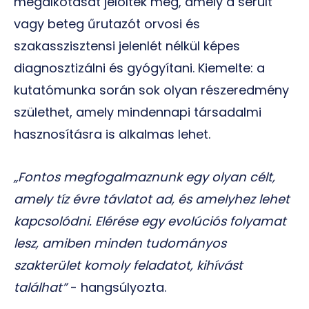
megalkotását jelölték meg, amely a sérült
vagy beteg űrutazót orvosi és
szakasszisztensi jelenlét nélkül képes
diagnosztizálni és gyógyítani. Kiemelte: a
kutatómunka során sok olyan részeredmény
születhet, amely mindennapi társadalmi
hasznosításra is alkalmas lehet.
„Fontos megfogalmaznunk egy olyan célt,
amely tíz évre távlatot ad, és amelyhez lehet
kapcsolódni. Elérése egy evolúciós folyamat
lesz, amiben minden tudományos
szakterület komoly feladatot, kihívást
találhat”
- hangsúlyozta.