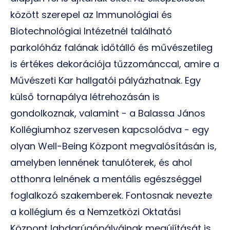
között szerepel az Immunológiai és
Biotechnológiai Intézetnél található
parkolóház falának időtálló és művészetileg
is értékes dekorációja tűzzománccal, amire a
Művészeti Kar hallgatói pályázhatnak. Egy
külső tornapálya létrehozásán is
gondolkoznak, valamint - a Balassa János
Kollégiumhoz szervesen kapcsolódva - egy
olyan Well-Being Központ megvalósításán is,
amelyben lennének tanulóterek, és ahol
otthonra lelnének a mentális egészséggel
foglalkozó szakemberek. Fontosnak nevezte
a kollégium és a Nemzetközi Oktatási
Központ labdarúgópályáinak megújítását is.