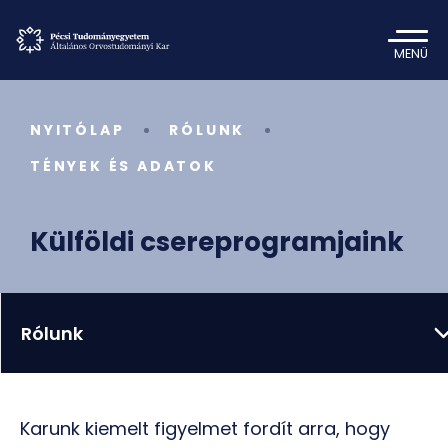
MENÜ
NYITÓLAP
RÓLUNK
TÉNYEK ÉS ADATOK
Külföldi csereprogramjaink
Rólunk
Karunk kiemelt figyelmet fordít arra, hogy