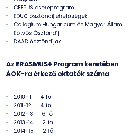
CEEPUS csereprogram
EDUC ösztöndíjlehetőségek
Collegium Hungaricum és Magyar Állami
Eötvös Ösztöndíj
DAAD ösztöndíjak
Az ERASMUS+ Program keretében
ÁOK-ra érkező oktatók száma
2010-11 4 fő
2011-12 4 fő
2012-13 6 fő
2013-14 2 fő
2014-15 2 fő