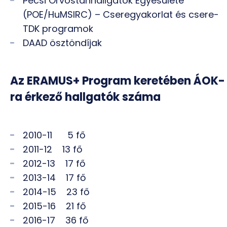
Pécsi Orvostanhallgatók Egyesülete
(POE/HuMSIRC) – Cseregyakorlat és csere-
TDK programok
DAAD ösztöndíjak
Az ERAMUS+ Program keretében ÁOK-
ra érkező hallgatók száma
2010-11 5 fő
2011-12 13 fő
2012-13 17 fő
2013-14 17 fő
2014-15 23 fő
2015-16 21 fő
2016-17 36 fő