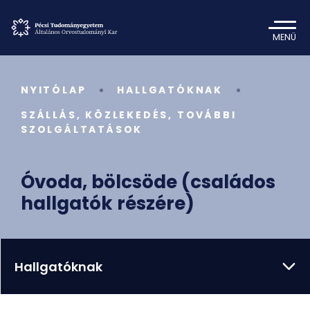
MENÜ
NYITÓLAP
HALLGATÓKNAK
SZÁLLÁS, KÖZLEKEDÉS, TOVÁBBI
SZOLGÁLTATÁSOK
Óvoda, bölcsöde (családos
hallgatók részére)
Hallgatóknak