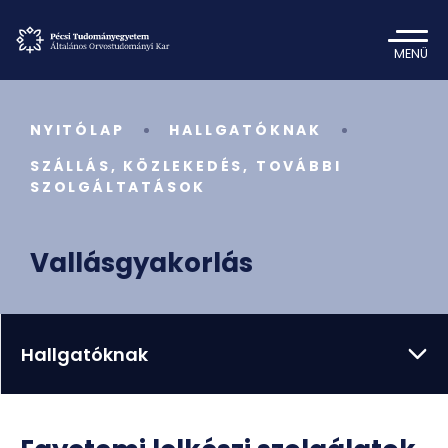
MENÜ
NYITÓLAP
HALLGATÓKNAK
SZÁLLÁS, KÖZLEKEDÉS, TOVÁBBI
SZOLGÁLTATÁSOK
Vallásgyakorlás
Hallgatóknak