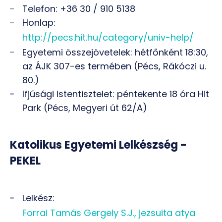
Telefon: +36 30 / 910 5138
Honlap:
http://pecs.hit.hu/category/univ-help/
Egyetemi összejövetelek: hétfőnként 18:30,
az ÁJK 307-es termében (Pécs, Rákóczi u.
80.)
Ifjúsági Istentisztelet: péntekente 18 óra Hit
Park (Pécs, Megyeri út 62/A)
Katolikus Egyetemi Lelkészség -
PEKEL
Lelkész:
Forrai Tamás Gergely S.J., jezsuita atya