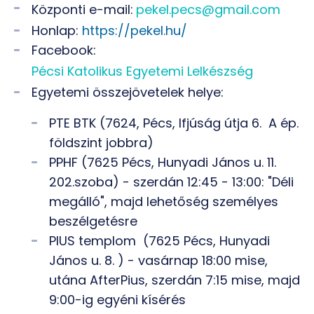
Központi e-mail:
pekel.pecs@gmail.com
Honlap:
https://pekel.hu/
Facebook:
Pécsi Katolikus Egyetemi Lelkészség
Egyetemi összejövetelek helye:
PTE BTK (7624, Pécs, Ifjúság útja 6. A ép.
földszint jobbra)
PPHF (7625 Pécs, Hunyadi János u. 11.
202.szoba) - szerdán 12:45 - 13:00: "Déli
megálló", majd lehetőség személyes
beszélgetésre
PIUS templom (7625 Pécs, Hunyadi
János u. 8. ) - vasárnap 18:00 mise,
utána AfterPius, szerdán 7:15 mise, majd
9:00-ig egyéni kísérés