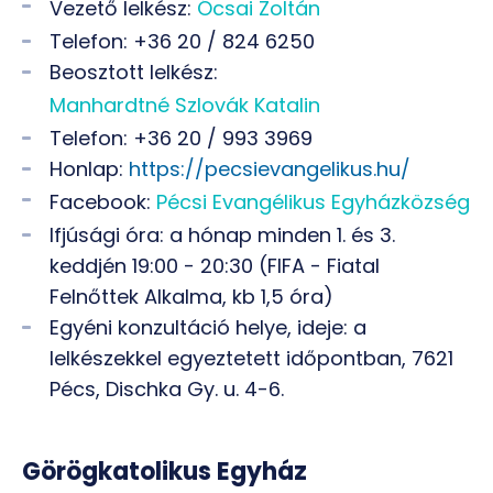
Vezető lelkész:
Ócsai Zoltán
Telefon: +36 20 / 824 6250
Beosztott lelkész:
Manhardtné Szlovák Katalin
Telefon: +36 20 / 993 3969
Honlap:
https://pecsievangelikus.hu/
Facebook:
Pécsi Evangélikus Egyházközség
Ifjúsági óra: a hónap minden 1. és 3.
keddjén 19:00 - 20:30 (FIFA - Fiatal
Felnőttek Alkalma, kb 1,5 óra)
Egyéni konzultáció helye, ideje: a
lelkészekkel egyeztetett időpontban, 7621
Pécs, Dischka Gy. u. 4-6.
Görögkatolikus Egyház