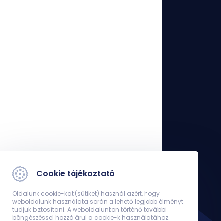
Cookie tájékoztató
Oldalunk cookie-kat (sütiket) használ azért, hogy
weboldalunk használata során a lehető legjobb élményt
tudjuk biztosítani. A weboldalunkon történő további
böngészéssel hozzájárul a cookie-k használatához.