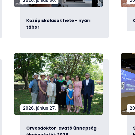
2026. június 30.
20
Középiskolások hete - nyári
tábor
2026. június 27.
20
Orvosdoktor-avató ünnepség -
élményfotók 2026