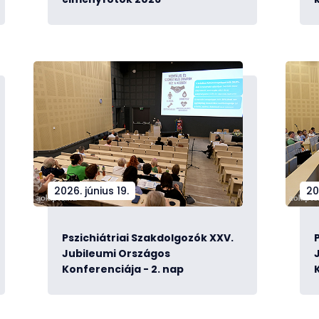
2026. június 19.
20
Pszichiátriai Szakdolgozók XXV.
Jubileumi Országos
Konferenciája - 2. nap