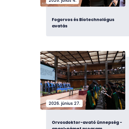
2026. július 4.
Fogorvos és Biotechnológus
avatás
2026. június 27.
Orvosdoktor-avató ünnepség -
angol-német program