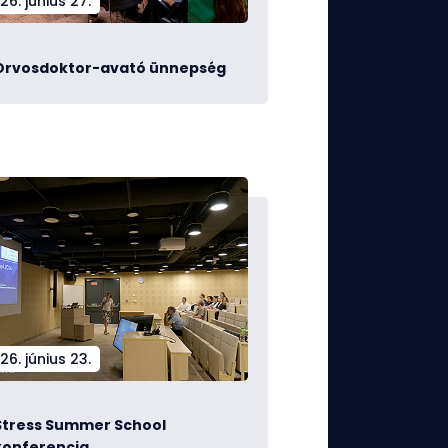
26. június 27.
Orvosdoktor-avató ünnepség
26. június 23.
Stress Summer School
konferencia