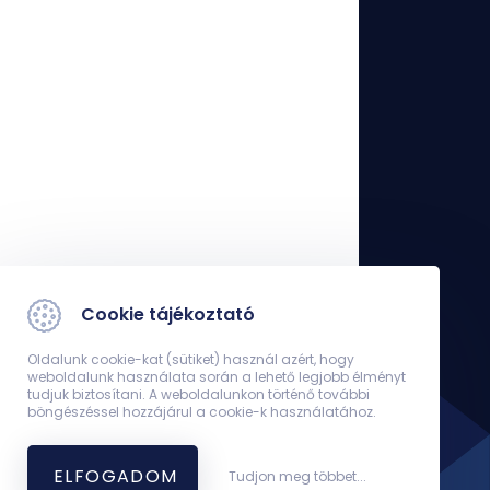
Cookie tájékoztató
Oldalunk cookie-kat (sütiket) használ azért, hogy
weboldalunk használata során a lehető legjobb élményt
tudjuk biztosítani. A weboldalunkon történő további
böngészéssel hozzájárul a cookie-k használatához.
ELFOGADOM
Tudjon meg többet...