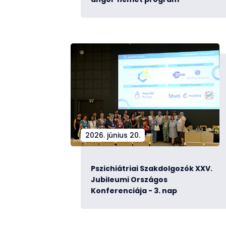
2026. június 20.
Pszichiátriai Szakdolgozók XXV.
Jubileumi Országos
Konferenciája - 3. nap