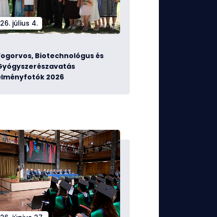
26. július 4.
Fogorvos, Biotechnológus és
Gyógyszerészavatás
élményfotók 2026