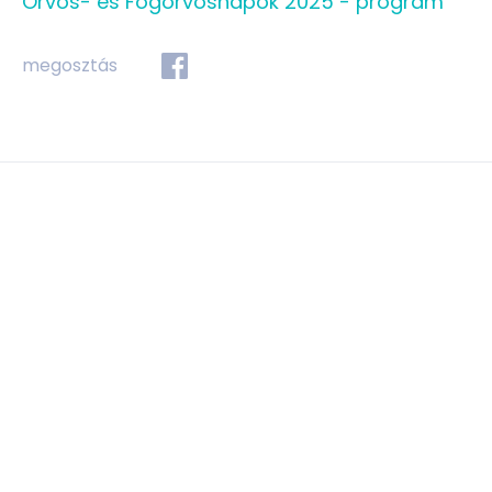
Orvos- és Fogorvosnapok 2025 - program
megosztás