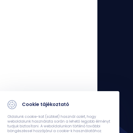
Cookie tájékoztató
Oldalunk cookie-kat (sütiket) használ azért, hogy
weboldalunk használata során a lehető legjobb élményt
tudjuk biztosítani. A weboldalunkon történő további
böngészéssel hozzájárul a cookie-k használatához.