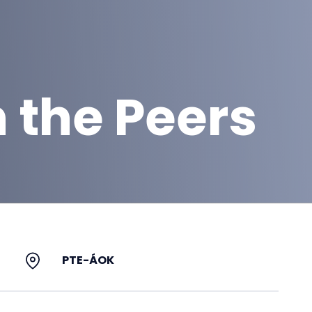
h the Peers
PTE-ÁOK