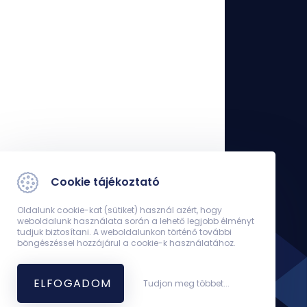
Cookie tájékoztató
Oldalunk cookie-kat (sütiket) használ azért, hogy
weboldalunk használata során a lehető legjobb élményt
tudjuk biztosítani. A weboldalunkon történő további
böngészéssel hozzájárul a cookie-k használatához.
ELFOGADOM
Tudjon meg többet...