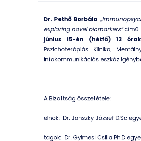
Dr. Pethő Borbála
„
Immunopsychi
exploring novel biomarkers
”
című 
június 15-én (hétfő) 13 órak
Pszichoterápiás Klinika, Mentá
infokommunikációs eszköz igénybevé
A Bizottság összetétele:
elnök:
Dr. Janszky József D.Sc egy
tagok:
Dr. Gyimesi Csilla Ph.D eg