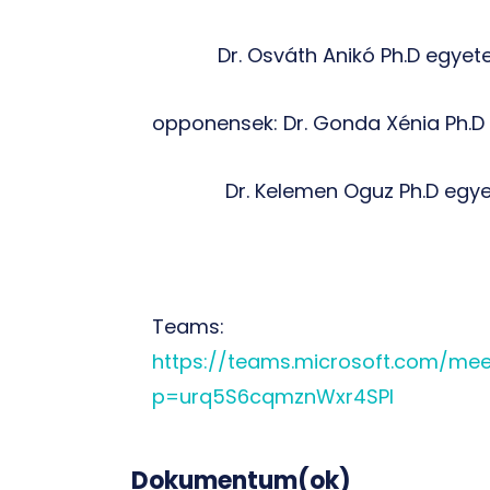
Dr. Osváth Anikó Ph.D egyet
opponensek: Dr. Gonda Xénia Ph.D
Dr. Kelemen Oguz Ph.D egy
Teams:
https://teams.microsoft.com/m
p=urq5S6cqmznWxr4SPl
Dokumentum(ok)