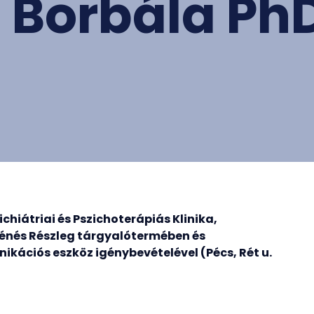
ő Borbála Ph
chiátriai és Pszichoterápiás Klinika,
énés Részleg tárgyalótermében és
kációs eszköz igénybevételével (Pécs, Rét u.