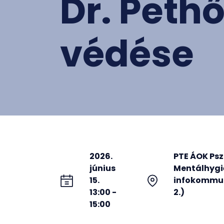
Dr. Peth
védése
2026.
PTE ÁOK Pszi
június
Mentálhygi
15.
infokommuni
13:00 -
2.)
15:00