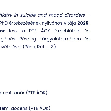
atry in suicide and mood disorders –
PhD értekezésének nyilvános vitája
2026.
or
lesz a PTE ÁOK Pszichiátriai és
lhygiénés Részleg tárgyalótermében és
telével (Pécs, Rét u. 2.).
etemi tanár (PTE ÁOK)
yetemi docens (PTE ÁOK)