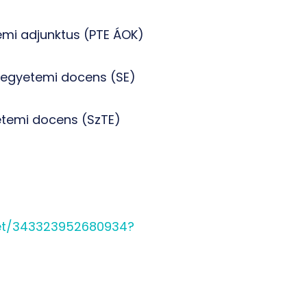
emi adjunktus
(PTE ÁOK)
 egyetemi docens (SE)
etemi docens (SzTE)
eet/343323952680934?