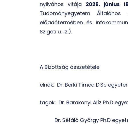
nyilvános vitája
2026. június 
Tudományegyetem Általános 
előadótermében és infokommunik
Szigeti u. 12.).
A Bizottság összetétele:
elnök:
Dr. Berki Tímea D.Sc egyete
tagok:
Dr. Barakonyi Alíz Ph.D eg
Dr. Sétáló György Ph.D egye