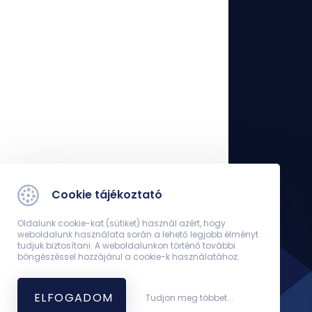
Cookie tájékoztató
Oldalunk cookie-kat (sütiket) használ azért, hogy
weboldalunk használata során a lehető legjobb élményt
tudjuk biztosítani. A weboldalunkon történő további
böngészéssel hozzájárul a cookie-k használatához.
ELFOGADOM
Tudjon meg többet...