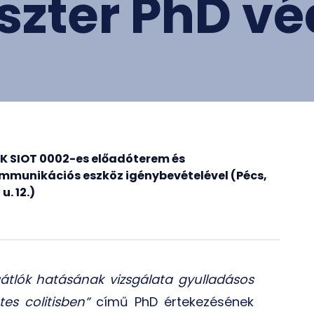
zter PhD v
K SIOT 0002-es előadóterem és
mmunikációs eszköz igénybevételével (Pécs,
u. 12.)
átlók hatásának vizsgálata gyulladásos
es colitisben
”
című PhD értekezésének