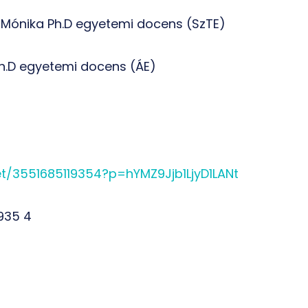
si Mónika Ph.D egyetemi docens (SzTE)
Ph.D egyetemi docens (ÁE)
t/3551685119354?p=hYMZ9Jjb1LjyD1LANt
 935 4