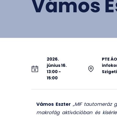
Vámos Es
2026.
PTE ÁO
június 16.
infoko
13:00 -
Szigeti 
15:00
Vámos Eszter
„
MIF tautomeráz g
makrofág aktivációban és kísérlet