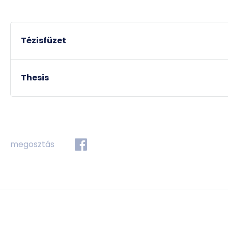
Tézisfüzet
Thesis
megosztás