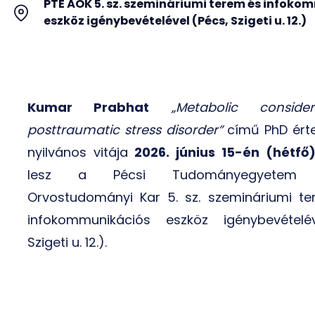
PTE ÁOK 5. sz. szemináriumi terem és infok
eszköz igénybevételével (Pécs, Szigeti u. 12.)
Kumar Prabhat
„Metabolic conside
posttraumatic stress disorder”
című PhD ért
nyilvános vitája
2026. június 15-én (hétfő)
lesz a Pécsi Tudományegyetem Á
Orvostudományi Kar 5. sz. szemináriumi t
infokommunikációs eszköz igénybevételé
Szigeti u. 12.).