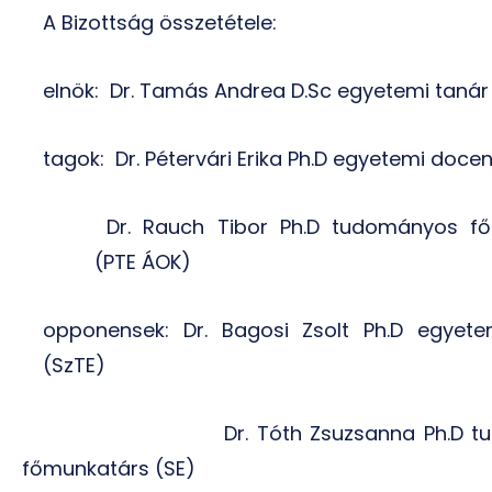
A Bizottság összetétele:
elnök:
Dr. Tamás Andrea D.Sc egyetemi tanár
tagok:
Dr. Pétervári Erika Ph.D egyetemi doce
Dr. Rauch Tibor Ph.D tudományos f
(PTE ÁOK)
opponensek: Dr. Bagosi Zsolt Ph.D egyet
(SzTE)
Dr. Tóth Zsuzsanna Ph.D 
főmunkatárs (SE)