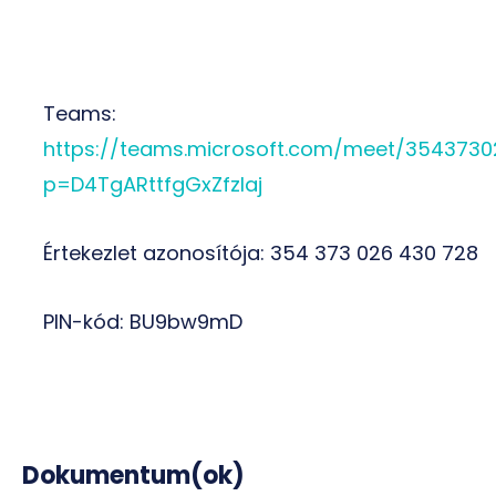
Teams:
https://teams.microsoft.com/meet/354373
p=D4TgARttfgGxZfzIaj
Értekezlet azonosítója: 354 373 026 430 728
PIN-kód: BU9bw9mD
Dokumentum(ok)