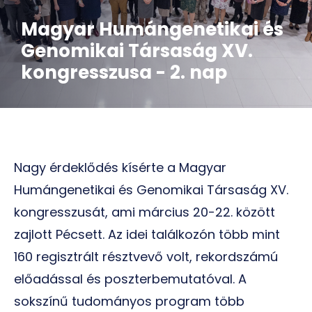
Magyar Humángenetikai és
Genomikai Társaság XV.
kongresszusa - 2. nap
Nagy érdeklődés kísérte a Magyar
Humángenetikai és Genomikai Társaság XV.
kongresszusát, ami március 20-22. között
zajlott Pécsett. Az idei találkozón több mint
160 regisztrált résztvevő volt, rekordszámú
előadással és poszterbemutatóval. A
sokszínű tudományos program több