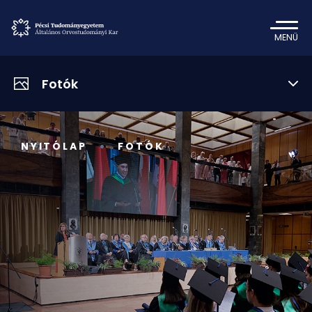
MENÜ
Fotók
NYITÓLAP
FOTÓK