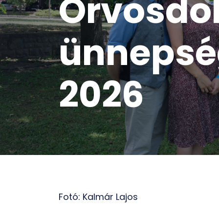
Orvosdo
ünnepsé
2026
Fotó: Kalmár Lajos