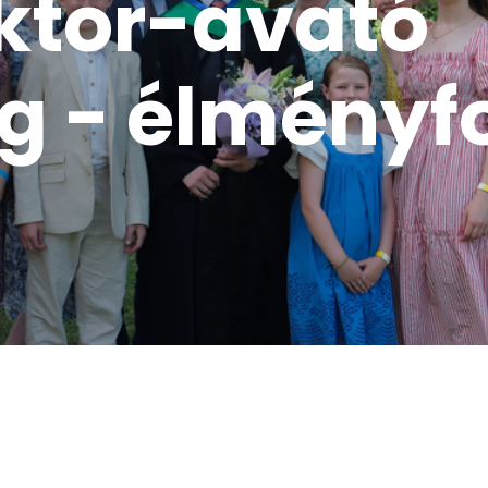
ktor-avató
g - élményf