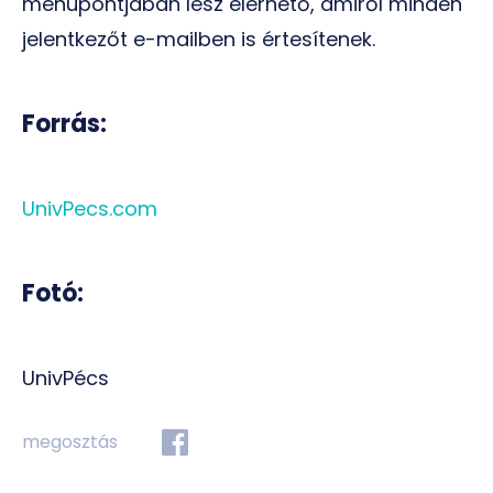
menüpontjában lesz elérhető, amiről minden
jelentkezőt e-mailben is értesítenek.
Forrás:
UnivPecs.com
Fotó:
UnivPécs
megosztás