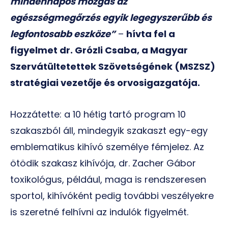
mindennapos mozgás az
egészségmegőrzés egyik legegyszerűbb és
legfontosabb eszköze”
–
hívta fel a
figyelmet dr. Grózli Csaba, a Magyar
Szervátültetettek Szövetségének (MSZSZ)
stratégiai vezetője és orvosigazgatója.
Hozzátette: a 10 hétig tartó program 10
szakaszból áll, mindegyik szakaszt egy-egy
emblematikus kihívó személye fémjelez. Az
ötödik szakasz kihívója, dr. Zacher Gábor
toxikológus, például, maga is rendszeresen
sportol, kihívóként pedig további veszélyekre
is szeretné felhívni az indulók figyelmét.