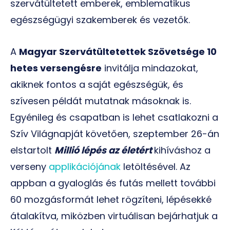
szervátültetett emberek, emblematikus
egészségügyi szakemberek és vezetők.
A
Magyar Szervátültetettek Szövetsége 10
hetes versengésre
invitálja mindazokat,
akiknek fontos a saját egészségük, és
szívesen példát mutatnak másoknak is.
Egyénileg és csapatban is lehet csatlakozni a
Szív Világnapját követően, szeptember 26-án
elstartolt
Millió lépés az életért
kihíváshoz a
verseny
applikációjának
letöltésével. Az
appban a gyaloglás és futás mellett további
60 mozgásformát lehet rögzíteni, lépésekké
átalakítva, miközben virtuálisan bejárhatjuk a