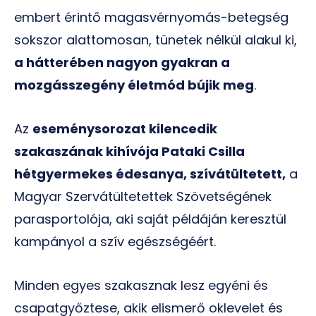
embert érintő magasvérnyomás-betegség
sokszor alattomosan, tünetek nélkül alakul ki,
a hátterében nagyon gyakran a
mozgásszegény
életmód bújik meg
.
Az
eseménysorozat kilencedik
szakaszának kihívója Pataki Csilla
hétgyermekes édesanya, szívátültetett,
a
Magyar Szervátültetettek Szövetségének
parasportolója, aki saját példáján keresztül
kampányol a szív egészségéért.
Minden egyes szakasznak lesz egyéni és
csapatgyőztese, akik elismerő oklevelet és