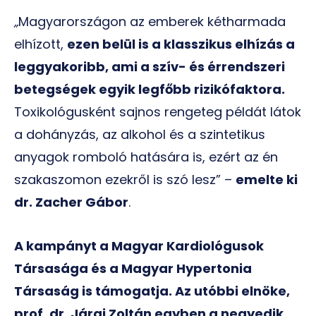
„
Magyarországon az emberek kétharmada
elhízott,
ezen belül is a klasszikus elhízás a
leggyakoribb, ami a szív- és érrendszeri
betegségek egyik legfőbb rizikófaktora.
Toxikológusként sajnos rengeteg példát látok
a dohányzás, az alkohol és a szintetikus
anyagok romboló hatására is, ezért az én
szakaszomon ezekről is szó lesz” –
emelte ki
dr. Zacher Gábor
.
A kampányt a Magyar Kardiológusok
Társasága és a Magyar Hypertonia
Társaság is támogatja. Az utóbbi elnöke,
prof. dr. Járai Zoltán egyben a negyedik