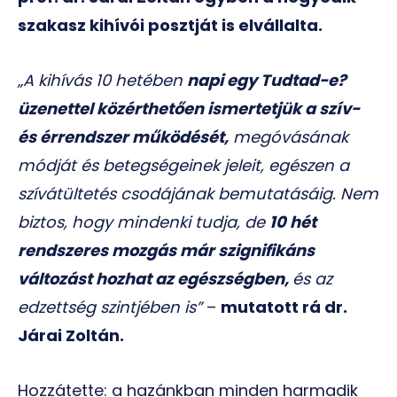
szakasz kihívói posztját is elvállalta.
„A kihívás 10 hetében
napi egy Tudtad-e?
üzenettel közérthetően ismertetjük a szív-
és érrendszer működését,
megóvásának
módját és betegségeinek jeleit, egészen a
szívátültetés csodájának bemutatásáig. Nem
biztos, hogy mindenki tudja, de
10 hét
rendszeres mozgás már szignifikáns
változást hozhat az egészségben,
és az
edzettség szintjében is”
–
mutatott rá dr.
Járai Zoltán.
Hozzátette: a hazánkban minden harmadik