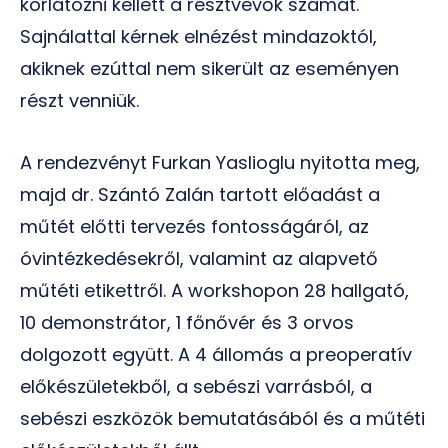
korlátozni kellett a résztvevők számát.
Sajnálattal kérnek elnézést mindazoktól,
akiknek ezúttal nem sikerült az eseményen
részt venniük.
A rendezvényt Furkan Yaslioglu nyitotta meg,
majd dr. Szántó Zalán tartott előadást a
műtét előtti tervezés fontosságáról, az
óvintézkedésekről, valamint az alapvető
műtéti etikettről. A workshopon 28 hallgató,
10 demonstrátor, 1 főnővér és 3 orvos
dolgozott együtt. A 4 állomás a preoperatív
előkészületekből, a sebészi varrásból, a
sebészi eszközök bemutatásából és a műtéti