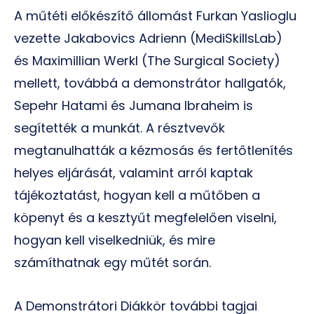
A műtéti előkészítő állomást Furkan Yaslioglu
vezette Jakabovics Adrienn (MediSkillsLab)
és Maximillian Werkl (The Surgical Society)
mellett, továbbá a demonstrátor hallgatók,
Sepehr Hatami és Jumana Ibraheim is
segítették a munkát. A résztvevők
megtanulhatták a kézmosás és fertőtlenítés
helyes eljárását, valamint arról kaptak
tájékoztatást, hogyan kell a műtőben a
köpenyt és a kesztyűt megfelelően viselni,
hogyan kell viselkedniük, és mire
számíthatnak egy műtét során.
A Demonstrátori Diákkör további tagjai