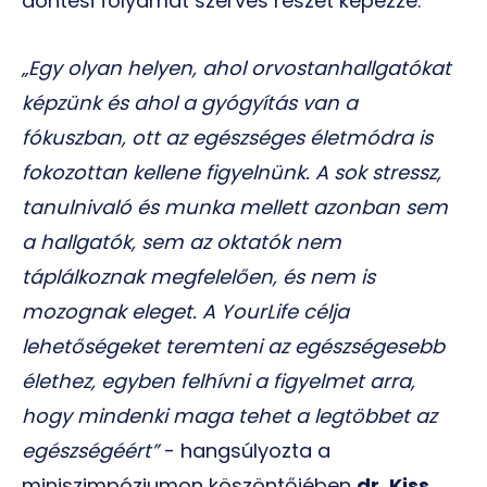
döntési folyamat szerves részét képezze.
„Egy olyan helyen, ahol orvostanhallgatókat
képzünk és ahol a gyógyítás van a
fókuszban, ott az egészséges életmódra is
fokozottan kellene figyelnünk. A sok stressz,
tanulnivaló és munka mellett azonban sem
a hallgatók, sem az oktatók nem
táplálkoznak megfelelően, és nem is
mozognak eleget. A YourLife célja
lehetőségeket teremteni az egészségesebb
élethez, egyben felhívni a figyelmet arra,
hogy mindenki maga tehet a legtöbbet az
egészségéért”
- hangsúlyozta a
miniszimpóziumon köszöntőjében
dr. Kiss