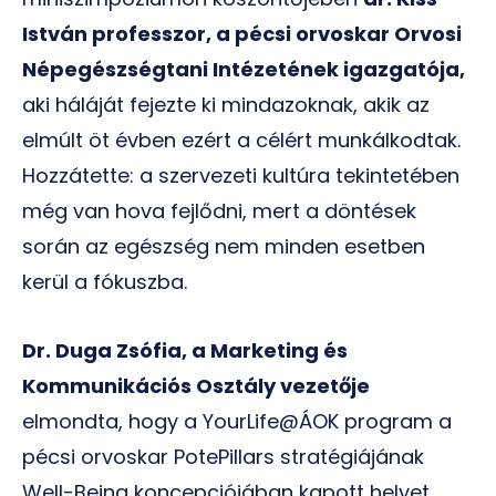
István professzor, a pécsi orvoskar Orvosi
Népegészségtani Intézetének igazgatója,
aki háláját fejezte ki mindazoknak, akik az
elmúlt öt évben ezért a célért munkálkodtak.
Hozzátette: a szervezeti kultúra tekintetében
még van hova fejlődni, mert a döntések
során az egészség nem minden esetben
kerül a fókuszba.
Dr. Duga Zsófia, a Marketing és
Kommunikációs Osztály vezetője
elmondta, hogy a YourLife@ÁOK program a
pécsi orvoskar PotePillars stratégiájának
Well-Being koncepciójában kapott helyet.