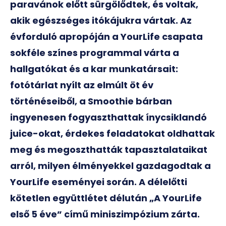
paravánok előtt sürgölődtek, és voltak,
akik egészséges itókájukra vártak. Az
évforduló apropóján a YourLife csapata
sokféle színes programmal várta a
hallgatókat és a kar munkatársait:
fotótárlat nyílt az elmúlt öt év
történéseiből, a Smoothie bárban
ingyenesen fogyaszthattak ínycsiklandó
juice-okat, érdekes feladatokat oldhattak
meg és megoszthatták tapasztalataikat
arról, milyen élményekkel gazdagodtak a
YourLife eseményei során. A délelőtti
kötetlen együttlétet délután „
A YourLife
első 5 éve” című
miniszimpózium zárta.