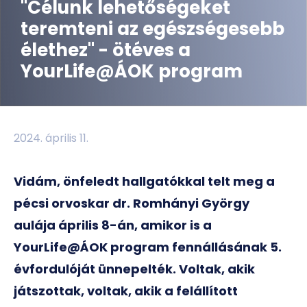
"Célunk lehetőségeket
teremteni az egészségesebb
élethez" - ötéves a
YourLife@ÁOK program
2024. április 11.
Vidám, önfeledt hallgatókkal telt meg a
pécsi orvoskar dr. Romhányi György
aulája április 8-án, amikor is a
YourLife@ÁOK program fennállásának 5.
évfordulóját ünnepelték. Voltak, akik
játszottak, voltak, akik a felállított