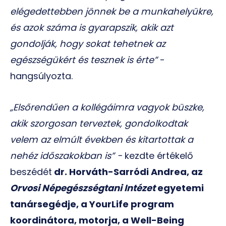
elégedettebben jönnek be a munkahelyükre,
és azok száma is gyarapszik, akik azt
gondolják, hogy sokat tehetnek az
egészségükért és tesznek is érte”
-
hangsúlyozta.
„Elsőrendűen a kollégáimra vagyok büszke,
akik szorgosan terveztek, gondolkodtak
velem az elmúlt években és kitartottak a
nehéz időszakokban is” -
kezdte értékelő
beszédét
dr. Horváth-Sarródi Andrea, az
Orvosi Népegészségtani Intézet
egyetemi
tanársegédje, a YourLife program
koordinátora, motorja, a Well-Being