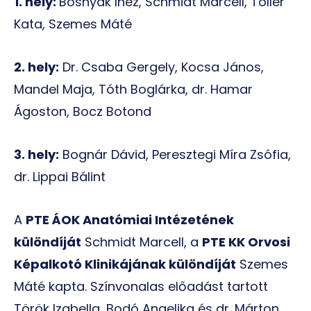
1. hely:
Bosnyák Inez, Schmidt Marcell, Toller
Kata, Szemes Máté
2. hely:
Dr. Csaba Gergely, Kocsa János,
Mandel Maja, Tóth Boglárka, dr. Hamar
Ágoston, Bocz Botond
3. hely:
Bognár Dávid, Peresztegi Míra Zsófia,
dr. Lippai Bálint
A
PTE ÁOK Anatómiai Intézetének
különdíját
Schmidt Marcell, a
PTE KK Orvosi
Képalkotó Klinikájának különdíját
Szemes
Máté kapta. Színvonalas előadást tartott
Török Izabella, Bodó Angelika és dr. Márton