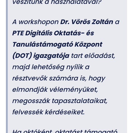
veszítünk a használatával?
A workshopon
Dr. Vörös Zoltán
a
PTE Digitális Oktatás- és
Tanulástámogató Központ
(DOT) igazgatója
tart előadást,
majd lehetőség nyílik a
résztvevők számára is, hogy
elmondják véleményüket,
megosszák tapasztalataikat,
felvessék kérdéseiket.
Ha októként, oktatást támogató