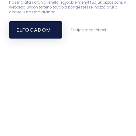
használata során a lehető legjobb élményt tudjuk biztosítani. A
weboldalunkon történő további böngészéssel hozzájárul a
cookie-k használatához.
ELFOGADOM
Tudjon meg többet...