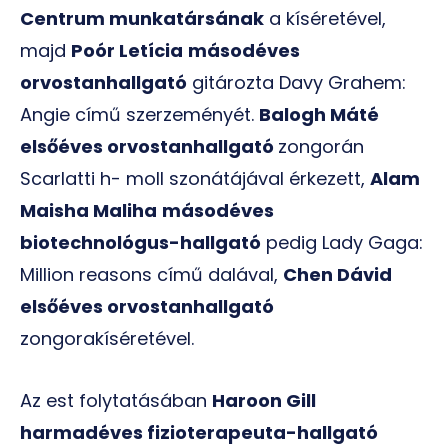
Centrum munkatársának
a kíséretével,
majd
Poór Letícia
másodéves
orvostanhallgató
gitározta Davy Grahem:
Angie című szerzeményét.
Balogh Máté
elsőéves orvostanhallgató
zongorán
Scarlatti h- moll szonátájával érkezett,
Alam
Maisha Maliha
másodéves
biotechnológus-hallgató
pedig Lady Gaga:
Million reasons című dalával,
Chen Dávid
elsőéves orvostanhallgató
zongorakíséretével.
Az est folytatásában
Haroon Gill
harmadéves fizioterapeuta-hallgató