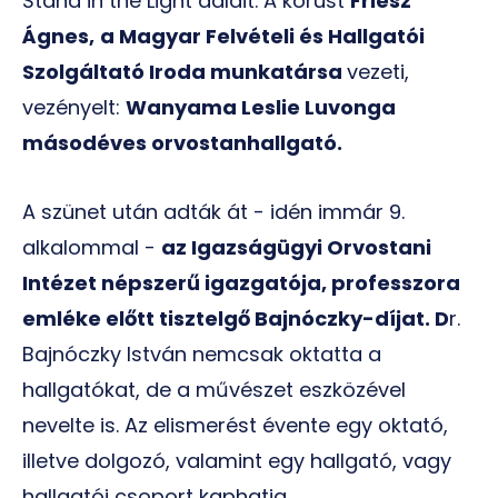
Stand in the Light dalait. A kórust
Friesz
Ágnes,
a Magyar Felvételi és Hallgatói
Szolgáltató Iroda munkatársa
vezeti,
vezényelt:
Wanyama Leslie Luvonga
másodéves orvostanhallgató.
A szünet után adták át - idén immár 9.
alkalommal -
az Igazságügyi Orvostani
Intézet népszerű igazgatója, professzora
emléke előtt tisztelgő Bajnóczky-díjat. D
r.
Bajnóczky István nemcsak oktatta a
hallgatókat, de a művészet eszközével
nevelte is. Az elismerést évente egy oktató,
illetve dolgozó, valamint egy hallgató, vagy
hallgatói csoport kaphatja.