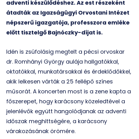
adventi készülődéshez.
Az est részeként
átadták az Igazságügyi Orvostani Intézet
népszerű igazgatója, professzora emléke
előtt tisztelgő Bajnóczky-díjat is.
Idén is zsúfolásig megtelt a pécsi orvoskar
dr. Romhányi György aulája hallgatókkal,
oktatókkal, munkatársakkal és érdeklődőkkel,
akik lelkesen várták a 25 fellépő színes
műsorát. A koncerten most is a zene kapta a
főszerepet, hogy karácsony közeledtével a
jelenlévők együtt hangolódjanak az adventi
időszak meghittségére, a karácsony
várakozásának örömére.