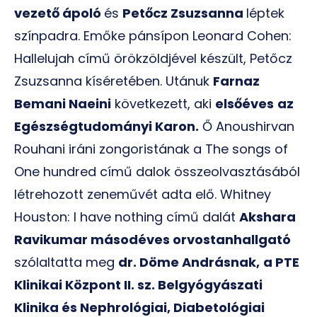
vezető ápoló
és
Petőcz Zsuzsanna
léptek
színpadra. Emőke pánsípon Leonard Cohen:
Hallelujah című örökzöldjével készült, Petőcz
Zsuzsanna kíséretében. Utánuk
Farnaz
Bemani Naeini
következett, aki
elsőéves
az
Egészségtudományi Karon.
Ő Anoushirvan
Rouhani iráni zongoristának a The songs of
One hundred című dalok összeolvasztásából
létrehozott zeneművét adta elő. Whitney
Houston: I have nothing című dalát
Akshara
Ravikumar másodéves orvostanhallgató
szólaltatta meg
dr. Döme Andrásnak,
a PTE
Klinikai Központ II. sz. Belgyógyászati
Klinika és Nephrológiai, Diabetológiai