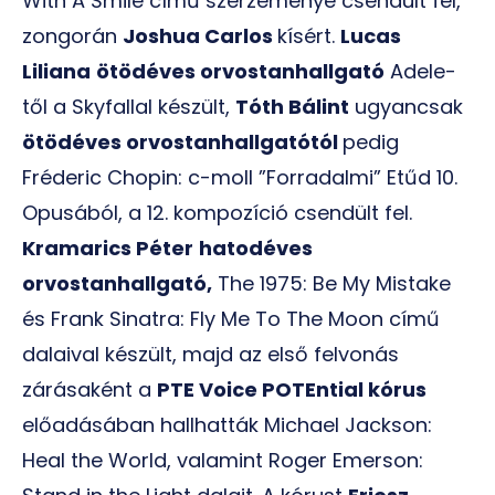
With A Smile című szerzeménye csendült fel,
zongorán
Joshua Carlos
kísért.
Lucas
Liliana
ötödéves orvostanhallgató
Adele-
től a Skyfallal készült,
Tóth Bálint
ugyancsak
ötödéves orvostanhallgatótól
pedig
Fréderic Chopin: c-moll ”Forradalmi” Etűd 10.
Opusából, a 12. kompozíció csendült fel.
Kramarics Péter
hatodéves
orvostanhallgató,
The 1975: Be My Mistake
és Frank Sinatra: Fly Me To The Moon című
dalaival készült, majd az első felvonás
zárásaként a
PTE Voice POTEntial kórus
előadásában hallhatták Michael Jackson:
Heal the World, valamint Roger Emerson: