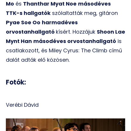
Mo
és
Thanthar Myat Noe
másodéves
TTK-s hallgatók
szólaltatták meg, gitáron
Pyae Soe Oo
harmadéves
orvostanhallgató
kísért. Hozzájuk
Shoon Lae
Mynt Han
másodéves orvostanhallgató
is
csatlakozott, és Miley Cyrus: The Climb című
dalát adták elő közösen.
Fotók:
Verébi Dávid