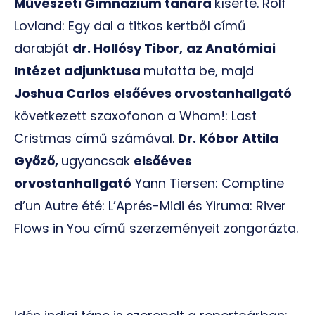
Művészeti Gimnázium tanára
kísérte. Rolf
Lovland: Egy dal a titkos kertből című
darabját
dr. Hollósy Tibor,
az Anatómiai
Intézet adjunktusa
mutatta be, majd
Joshua Carlos
elsőéves orvostanhallgató
következett szaxofonon a Wham!: Last
Cristmas című számával.
Dr. Kóbor Attila
Győző,
ugyancsak
elsőéves
orvostanhallgató
Yann Tiersen: Comptine
d’un Autre été: L’Aprés-Midi és Yiruma: River
Flows in You című szerzeményeit zongorázta.