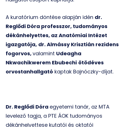
A kuratórium döntése alapján idén
dr.
Reglődi Dóra professzor, tudományos
dékánhelyettes, az Anatómiai Intézet
igazgatója,
dr. Almássy Krisztián rezidens
fogorvos,
valamint
Udeagha
Nkwachikwerem Ebubechi
ötödéves
orvostanhallgató
kaptak Bajnóczky-díjat.
Dr. Reglődi Dóra
egyetemi tanár, az MTA
levelező tagja, a PTE ÁOK tudományos
dékánhelyettese kutatói és oktatói