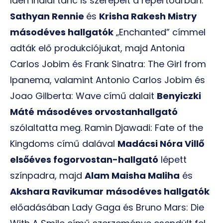
Idén indiai tánc is szerepelt a repertoárban:
Sathyan Rennie
és
Krisha Rakesh Mistry
másodéves hallgatók
„Enchanted” címmel
adták elő produkciójukat, majd Antonia
Carlos Jobim és Frank Sinatra: The Girl from
Ipanema, valamint Antonio Carlos Jobim és
Joao Gilberta: Wave című dalait
Benyiczki
Máté
másodéves orvostanhallgató
szólaltatta meg. Ramin Djawadi: Fate of the
Kingdoms című dalával
Madácsi Nóra Villő
elsőéves fogorvostan-hallgató
lépett
színpadra, majd
Alam Maisha Maliha
és
Akshara Ravikumar
másodéves hallgatók
előadásában Lady Gaga és Bruno Mars: Die