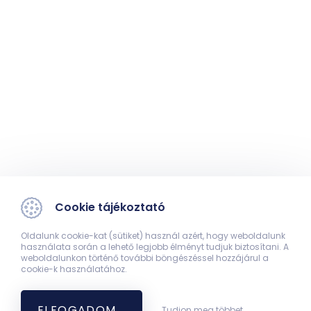
Cookie tájékoztató
Oldalunk cookie-kat (sütiket) használ azért, hogy weboldalunk
használata során a lehető legjobb élményt tudjuk biztosítani. A
weboldalunkon történő további böngészéssel hozzájárul a
cookie-k használatához.
ELFOGADOM
Tudjon meg többet...