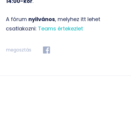
14:00-kor
.
A fórum
nyilvános
, melyhez itt lehet
csatlakozni:
Teams értekezlet
megosztás