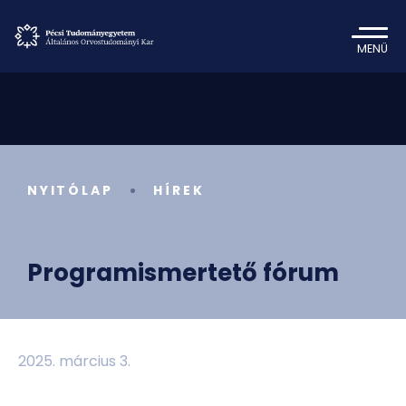
MENÜ
NYITÓLAP
HÍREK
Programismertető fórum
2025. március 3.