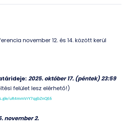
erencia november 12. és 14. között kerül
atárideje:
2025. október 17. (péntek) 23:59
tési felület lesz elérhető!)
ms.gle/uR4mmVrY7qgbZnQE6
5. november 2.