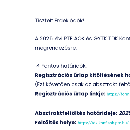
Tisztelt Érdeklődők!
A 2025. évi PTE ÁOK és GYTK TDK Konf
megrendezésre.
📌 Fontos határidők:
Regisztrációs űrlap kitöltésének h
(Ezt követően csak az absztrakt feltöl
Regisztrációs űrlap linkje:
https://for
Absztraktfeltöltés határideje:
202
Feltöltés helye:
https://tdk-konf.aok.pte.hu/