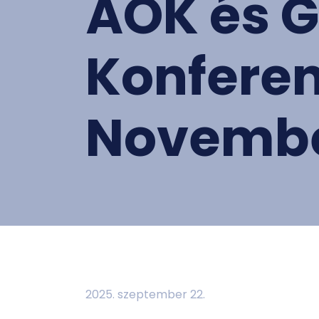
ÁOK és G
Konferen
Novembe
2025. szeptember 22.