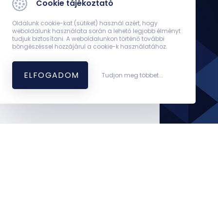
Cookie tájékoztató
Oldalunk cookie-kat (sütiket) használ azért, hogy
weboldalunk használata során a lehető legjobb élményt
tudjuk biztosítani. A weboldalunkon történő további
böngészéssel hozzájárul a cookie-k használatához.
ELFOGADOM
Tudjon meg többet...