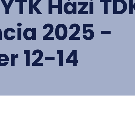
YTK Házi TD
cia 2025 -
r 12-14